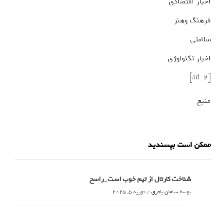
اخبار اقتصادی
فرهنگ وهنر
سلامتی
اخبار تکنولوژی
[ad_2]
منبع
ممکن است بپسندید
شناخت کارتال از تیم خوب است_راسخ
توسط
سامان باقری
/
فوریه 5, 2025