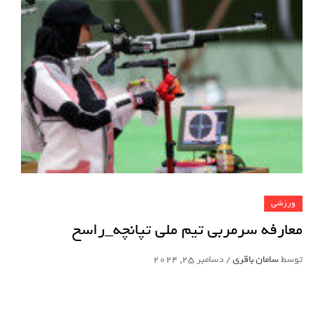
ورزشی
معارفه سرمربی تیم ملی تپانچه_راسخ
توسط
سامان باقری
/
دسامبر 25, 2024