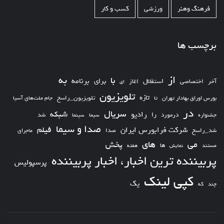
فرهنگ وهنر
ورزشی
کسب و کار
برچسب ها
از
به
با
برای
برنامه
استقلال
آخر
اختصاصی
اغاز
ای
تلویزیون
تازه
تلویزیون_راسخ
بورس اوراق بهادار تهران
تا
جام ملت‌های آسیا
در
سریال
شبکه
رادیو
را
درمورد
سیما
شد
جشنواره
سینما
صدا و سیما
فیلم
شرکت فرابورس ایران
شد_راسخ
صدا
ماجرای
های
می
پخش
ها
مستند
نمایش
هفته
پربیننده ترین اخبار، اخبار پربیننده
پرسپولیس
کپی لینک
یک
چند
که