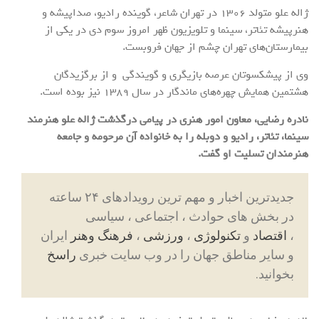
ژاله علو متولد 1306 در تهران شاعر، گوینده رادیو، صداپیشه و
هنرپیشه تئاتر، سینما و تلویزیون ظهر امروز سوم دی در یکی از
بیمارستان‌های تهران چشم از جهان فروبست.
وی از پیشکسوتان عرصه بازیگری و گویندگی و از برگزیدگان
هشتمین همایش چهره‌های ماندگار در سال 1389 نیز بوده است.
نادره رضایی، معاون امور هنری در پیامی درگذشت ژاله علو هنرمند
سینما، تئاتر، رادیو و دوبله را به خانواده آن مرحومه و جامعه
هنرمندان تسلیت او گفت.
جدیدترین اخبار و مهم ترین رویدادهای ۲۴ ساعته
در بخش های حوادث ، اجتماعی ، سیاسی
،
اقتصاد
و
تکنولوژی
،
ورزشی
،
فرهنگ وهنر
ایران
و سایر مناطق جهان را در وب سایت خبری
راسخ
بخوانید.