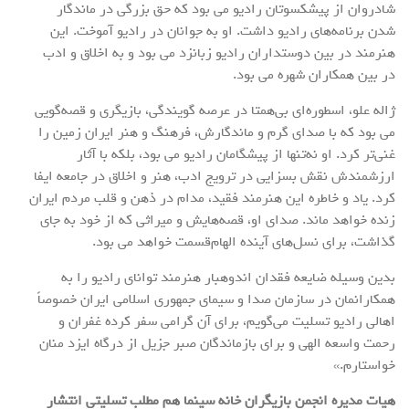
شادروان از پیشکسوتان رادیو می بود که حق بزرگی در ماندگار
شدن برنامه‌های رادیو داشت. او به جوانان در رادیو آموخت. این
هنرمند در بین دوستداران رادیو زبانزد می بود و به اخلاق و ادب
در بین همکاران شهره می بود.
ژاله علو، اسطوره‌ای بی‌همتا در عرصه گویندگی، بازیگری و قصه‌گویی
می بود که با صدای گرم و ماندگارش، فرهنگ و هنر ایران زمین را
غنی‌تر کرد. او نه‌تنها از پیشگامان رادیو می بود، بلکه با آثار
ارزشمندش نقش بسزایی در ترویج ادب، هنر و اخلاق در جامعه ایفا
کرد. یاد و خاطره این هنرمند فقید، مدام در ذهن و قلب مردم ایران
زنده خواهد ماند. صدای او، قصه‌هایش و میراثی که از خود به جای
گذاشت، برای نسل‌های آینده الهام‌قسمت خواهد می بود.
بدین وسیله ضایعه فقدان اندوهبار هنرمند توانای رادیو را به
همکارانمان در سازمان صدا و سیمای جمهوری اسلامی ایران خصوصاً
اهالی رادیو تسلیت می‌گویم، برای آن گرامی سفر کرده غفران و
رحمت واسعه الهی و برای بازماندگان صبر جزیل از درگاه ایزد منان
خواستارم.»
هیات مدیره انجمن بازیگران خانه سینما هم مطلب تسلیتی انتشار