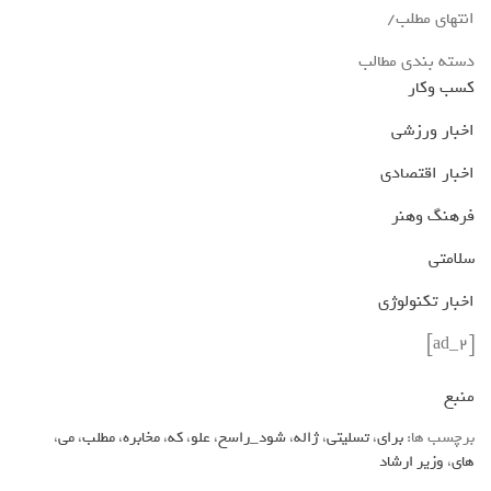
انتهای مطلب/
دسته بندی مطالب
کسب وکار
اخبار ورزشی
اخبار اقتصادی
فرهنگ وهنر
سلامتی
اخبار تکنولوژی
[ad_2]
منبع
برچسب ها:
برای
،
تسلیتی
،
ژاله
،
شود_راسخ
،
علو
،
که
،
مخابره
،
مطلب
،
می
،
های
،
وزیر ارشاد