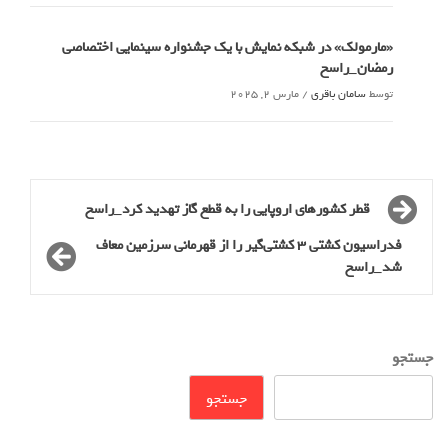
«مارمولک» در شبکه نمایش با یک جشنواره سینمایی اختصاصی
رمضان_راسخ
توسط
سامان باقری
/
مارس 2, 2025
قطر کشورهای اروپایی را به قطع گاز تهدید کرد_راسخ
فدراسیون کشتی ۳ کشتی‌گیر را از قهرمانی سرزمین معاف
شد_راسخ
جستجو
جستجو