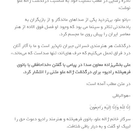
نادره رضایی در مطلب تسلیت خود به مناسبت درگذشت ژاله علو
نوشت:
«بانو علو، بی‌تردید یکی از صداهای ماندگار و از بازیگران به
یادماندنی تئاتر و سینما می بود که وجود او فصل فوق الاده از هنر
معاصر ایران را پیش روی ما مجسم کرد.
درگذشت هر هنرمندی خسرانی جبران ناپذیر است و ما با آثار آنان
درد فراق تحمل می‌کنیم که حرف های‌اند: تنها صداست که می‌ماند.»
علی بخشی‌زاده معاون صدا در پیامی با گفتن «خداحافظی با بانوی
فرهیخته رادیو» برای درگذشت ژاله علو متنی را انتشار کرد.
در متن مطلب آمده است:
«هوالباقی
إِنَّا لِلَّهِ وَإِنَّا إِلَیْهِ رَاجِعُونَ
سرکار خانم ژاله علو، بانوی فرهیخته و هنرمند رادیو دعوت حق را
لبیک او گفت و به دیار باقی شتافت.