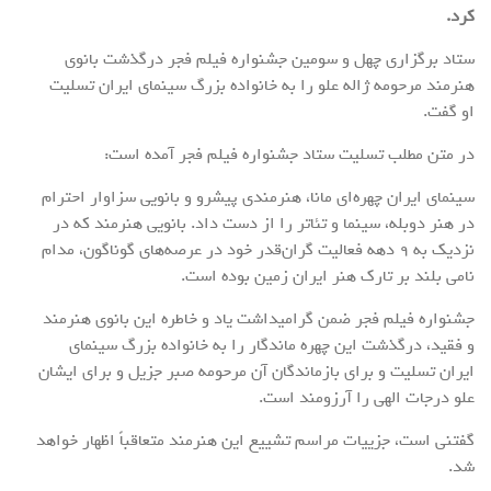
کرد.
ستاد برگزاری چهل و سومین جشنواره فیلم فجر درگذشت بانوی
هنرمند مرحومه ژاله علو را به خانواده بزرگ سینمای ایران تسلیت
او گفت.
در متن مطلب تسلیت ستاد جشنواره فیلم فجر آمده است:
سینمای ایران چهره‌ای مانا، هنرمندی پیشرو و بانویی سزاوار احترام
در هنر دوبله، سینما و تئاتر را از دست داد. بانویی هنرمند که در
نزدیک به 9 دهه فعالیت گران‌قدر خود در عرصه‌های گوناگون، مدام
نامی بلند بر تارک هنر ایران زمین بوده است.
جشنواره فیلم فجر ضمن گرامیداشت یاد و خاطره‌ این بانوی هنرمند
و فقید، درگذشت این چهره ماندگار را به خانواده بزرگ سینمای
ایران تسلیت و برای بازماندگان آن مرحومه صبر جزیل و برای ایشان
علو درجات الهی را آرزومند است.
گفتنی است، جزییات مراسم تشییع این هنرمند متعاقباً اظهار خواهد
شد.