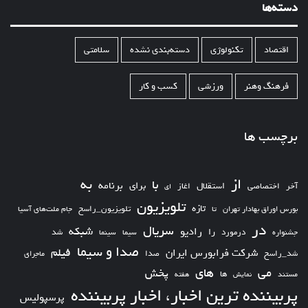
دسته‌ها
اقتصاد
تکنولوژی
دسته‌بندی نشده
سلامتی
فرهنگ وهنر
ورزشی
کسب و کار
برچسب ها
از
به
با
برای
برنامه
استقلال
آخر
اختصاصی
اغاز
ای
تلویزیون
تازه
تلویزیون_راسخ
بورس اوراق بهادار تهران
تا
جام ملت‌های آسیا
در
سریال
شبکه
رادیو
را
درمورد
سیما
شد
جشنواره
سینما
صدا و سیما
فیلم
شرکت فرابورس ایران
شد_راسخ
صدا
ماجرای
های
می
پخش
ها
مستند
نمایش
هفته
پربیننده ترین اخبار، اخبار پربیننده
پرسپولیس