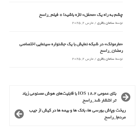
چشم به راه یک «محفل» تازه باشید! + فیلم_راسخ
توسط
سامان باقری
/
مارس 2, 2025
«مارمولک» در شبکه نمایش با یک جشنواره سینمایی اختصاصی
رمضان_راسخ
توسط
سامان باقری
/
مارس 2, 2025
بتای عمومی IOS 18.2 با قابلیت‌های هوش مصنوعی زیاد
تر انتشار شد_راسخ
ریخت وپاش بورسی ها، بانک ها و بیمه ها در کیش از جیب
مردم!_راسخ