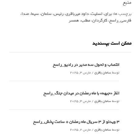
منبع
برچسب ها:
برای
،
تسلیت
،
داود میرباقری
،
رئیس
،
سلمان
،
سیما
،
صدا
،
فارسی_راسخ
،
کارگردان
،
مطلب
،
همسر
ممکن است بپسندید
انتصاب و تحول سه مدیر در رادیو_راسخ
توسط
سامان باقری
/
مارس 3, 2025
اغاز «جبهه» با ماه رمضان در میدان جنگ_راسخ
توسط
سامان باقری
/
مارس 3, 2025
3 ویدئو از 3 سریال ماه رمضان + ساعت پخش_راسخ
توسط
سامان باقری
/
مارس 2, 2025