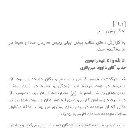
[ad_1]
به گزارش
راسخ
به گزارش ، متن مطلب پیمان جبلی رئیس سازمان صدا و سیما در
ادامه آمده است:
انا لله و انا الیه راجعون
جناب آقای داوود میرباقری
خبر
درگذشت همسر گرامی تان، تلخ و تکان دهنده می بود. آن
مرحومه در همه مرحله های زندگی و خاصه در زمان ساخت
مجموعه‌های نمایشی امام علی(ع)، مختارنامه، مسافر ری، معصومیت از
دست رفته و سلمان فارسی، صبورانه همراه‌تان می بود. شما نیز در
وقتی که آن مرحومه در بیمارستان بستری می بود بی‌وقفه مشغول
ساخت مجموعه «سلمان فارسی» بودید.
مصیبت وارده را به شما و بازماندگان تسلیت عرض می‌کنم و برایتان