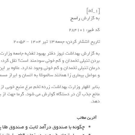
[ad_1]
به گزارش
راسخ
کد
خبر
: 284101
تاریخ انتشار کردن: جمعه 13 تير 1404 – 20:52
به گزارش بهداشت نیوز دفتر بهبود تغذیه جامعه وزارت 
بردن تنبلی تخمدان و کم خونی سودمند است؟ نقل کرد: ه
درمان تنبلی تخمدان و کم خونی وجود ندارد. علاوه بر ا
و عوامل بیماری زا همانند سالمونلا به انسان و ابراز مس
بنابر اظهار وزارت بهداشت، زرده تخم مرغ منبع خوبی از 
مانع جذب آن در دستگاه گوارش می شود. گرما جهت از ب
دهد.
آخرین مطالب
چگونه با صندوق درآمد ثابت و صندوق طلا پ