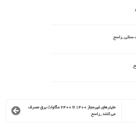
طب سنتی_راسخ
ماینرهای غیرمجاز 1400 تا 2400 مگاوات برق مصرف
می کنند_راسخ