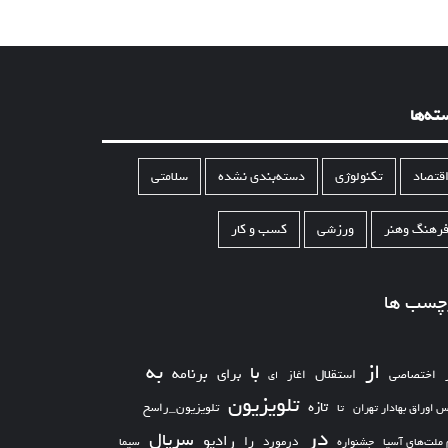
ته‌ها
قتصاد
تکنولوژی
دسته‌بندی نشده
سلامتی
رهنگ وهنر
ورزشی
کسب و کار
چسب ها
از
به
با
برای
برنامه
استقلال
اختصاصی
اغاز
ای
تلویزیون
تازه
تلویزیون_راسخ
س اوراق بهادار تهران
تا
در
سریال
رادیو
را
درمورد
سیما
 ملت‌های آسیا
جشنواره