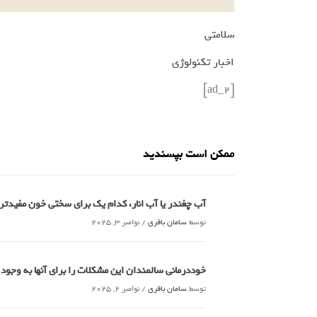
سلامتی
اخبار تکنولوژی
[ad_2]
ممکن است بپسندید
آب چغندر یا آب انار، کدام‌ یک برای سختی خون مفید
توسط
سامان باقری
/
نوامبر 3, 2025
خوددرمانی سالمندان این مشکلات را برای آنها به وجود
توسط
سامان باقری
/
نوامبر 2, 2025