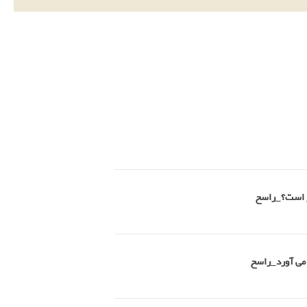
تر است؟_راسخ
 می آورد_راسخ