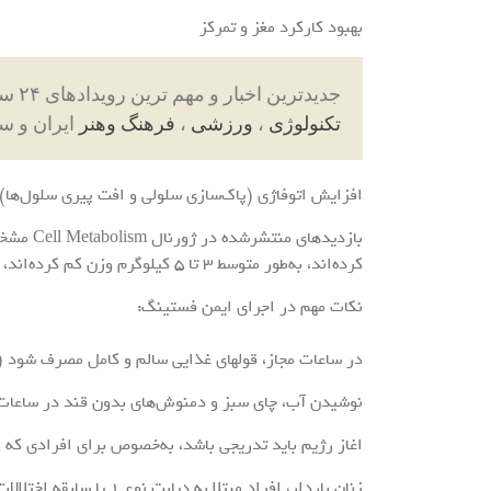
بهبود کارکرد مغز و تمرکز
جدیدترین اخبار و مهم ترین رویدادهای ۲۴ ساعته در بخش های حوادث ، اجتماعی ، سیاسی ،
تکنولوژی
،
ورزشی
،
فرهنگ وهنر
ایران و س
افزایش اتوفاژی (پاک‌سازی سلولی و افت پیری سلول‌ها)
کرده‌اند، به‌طور متوسط ۳ تا ۵ کیلوگرم وزن کم کرده‌اند، بدون این که دچار ضعف یا افتانرژی شوند.
نکات مهم در اجرای ایمن فستینگ:
در ساعات مجاز، قولهای غذایی سالم و کامل مصرف شود (
نوشیدن آب، چای سبز و دمنوش‌های بدون قند در ساعات 
اغاز رژیم باید تدریجی باشد، به‌خصوص برای افرادی که 
زنان باردار، افراد مبتلا به دیابت نوع ۱ یا سابقه اختلالات تغذیه‌ای باید پیش از اغاز با پزشک مشورت کنند