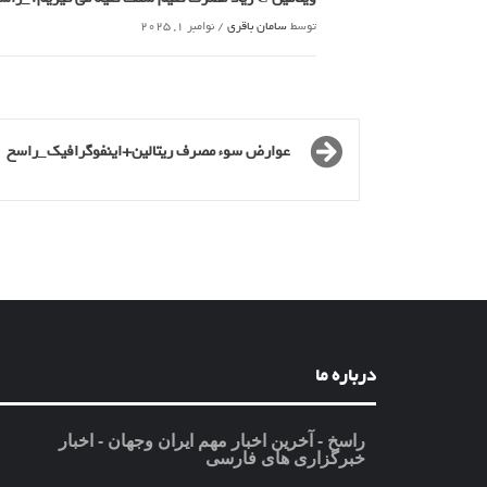
توسط
سامان باقری
/
نوامبر 1, 2025
عوارض سوء مصرف ریتالین+اینفوگرافیک_راسخ
درباره ما
راسخ - آخرین اخبار مهم ایران وجهان - اخبار
خبرگزاری های فارسی