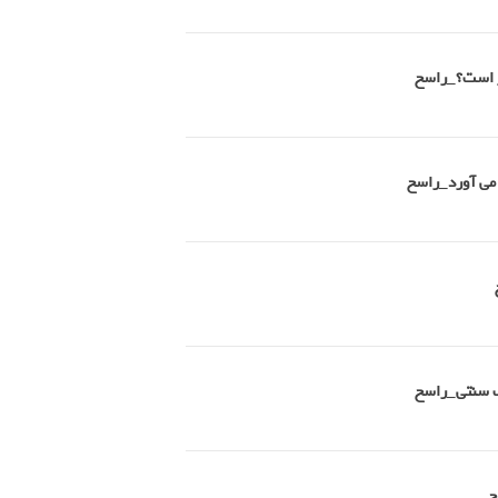
تر است؟_راسخ
 می آورد_راسخ
طب سنتی_راسخ