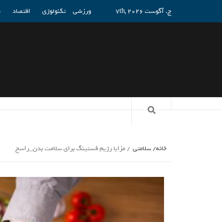
ج. آگوست 7th, 2026
ورزشی
تکنولوژی
اقتصاد
ف
خانه
سلامتی
مزایا رژیم فستینگ برای سلامت بدن_راسخ