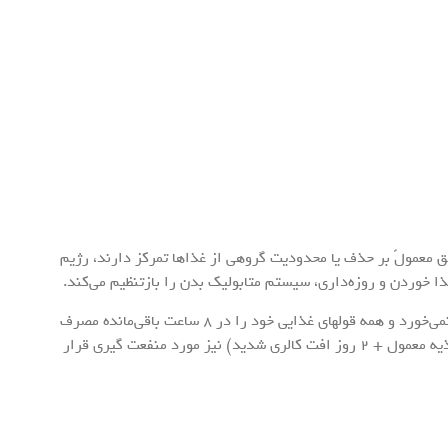
 معمولً بر حذف یا محدودیت گروهی از غذاها تمرکز دارند، رژیم
ذا خوردن و روزه‌داری، سیستم متابولیک بدن را بازتنظیم می‌کند.
در رایج‌ترین مدل فستینگ، فرد به زمان ۱۶ ساعت غذا نمی‌خورد و همه قولهای غذایی خود را در ۸ ساعت باقی‌مانده مصرف
می‌کند. دیگر الگوهای محبوب شامل رژیم ۵:۲ (۵ روز تغذیه معمول + ۲ روز افت کالری شدید) نیز مورد منفعت گیری قرار