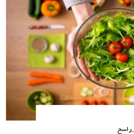
_راسخ