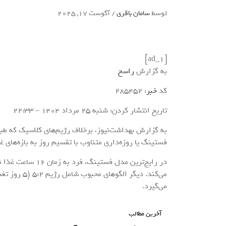
توسط
سامان باقری
/
آگوست 17, 2025
[ad_1]
به گزارش
راسخ
کد
خبر
: 285452
تاریخ انتشار کردن: شنبه 25 مرداد 1404 – 22:33
به گزارش بهداشت‌نیوز، برخلاف رژیم‌های کلاسیک که طبق
فستینگ یا روزه‌داری متناوب با تقسیم روز به بازه‌های غ
می‌گیرد.
آخرین مطالب