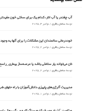
ممکن است بپسندید
آب چغندر یا آب انار، کدام‌ یک برای سختی خون مفید
توسط
سامان باقری
/
نوامبر 3, 2025
خوددرمانی سالمندان این مشکلات را برای آنها به وجود
توسط
سامان باقری
/
نوامبر 2, 2025
نان می‌تواند یار سلامتی باشد یا عرصه‌ساز بیماری_راسخ
توسط
سامان باقری
/
نوامبر 2, 2025
مدیریت آلرژی‌های پاییزی دانش‌آموزان با راه حلهای 
توسط
سامان باقری
/
نوامبر 1, 2025
ویتامین C زیاد مصرف کنیم سنگ کلیه می گیریم؟_راسخ