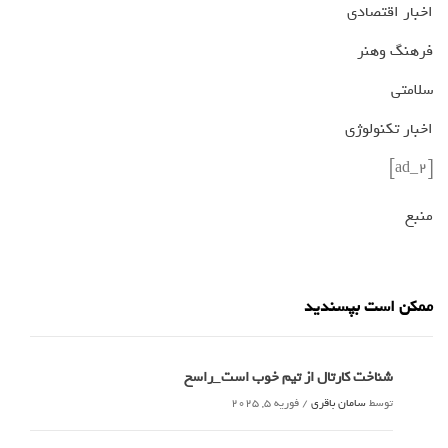
اخبار اقتصادی
فرهنگ وهنر
سلامتی
اخبار تکنولوژی
[ad_2]
منبع
ممکن است بپسندید
شناخت کارتال از تیم خوب است_راسخ
توسط
سامان باقری
/
فوریه 5, 2025