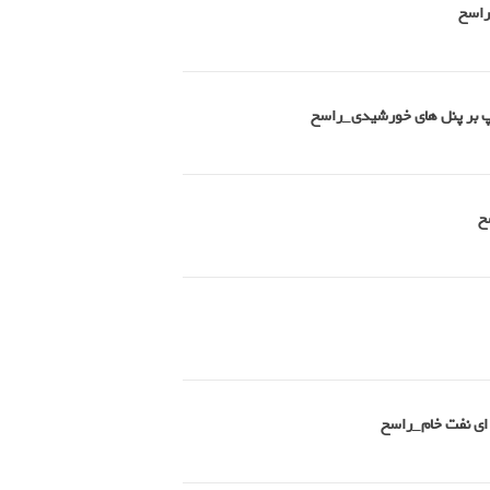
راسخ
امپ بر پنل های خورشیدی_راسخ