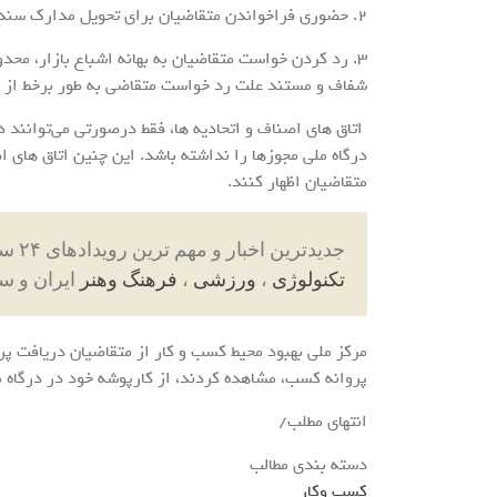
2. حضوری فراخواندن متقاضیان برای تحویل مدارک سند، اجاره نامه، گواهی آموزش احکام تجارت، توانایی فنی و …)
3. رد کردن خواست متقاضیان به بهانه اشباع بازار، محد
شفاف و مستند علت رد خواست متقاضی به طور برخط از د
اتاق های اصناف و اتحادیه ها، فقط درصورتی می‌توانند 
درگاه ملی مجوزها را نداشته باشد. این چنین اتاق های 
متقاضیان اظهار کنند.
جدیدترین اخبار و مهم ترین رویدادهای ۲۴ ساعته در بخش های حوادث ، اجتماعی ، سیاسی ،
تکنولوژی
،
ورزشی
،
فرهنگ وهنر
ایران و س
مرکز ملی بهبود محیط کسب و کار از متقاضیان دریافت پ
پروانه کسب، مشاهده کردند، از کارپوشه خود در درگاه م
انتهای مطلب/
دسته بندی مطالب
کسب وکار