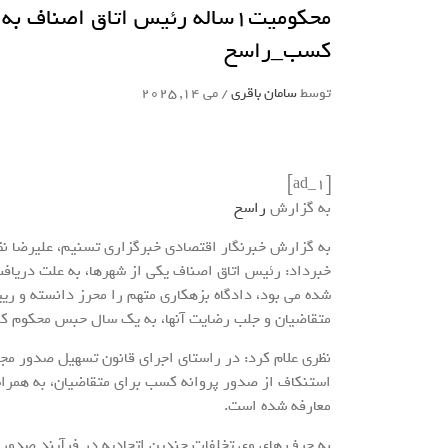
محکومیت1ساله رئیس اتاق اصنا
کسب_راسخ
توسط
سامان باقری
/
می 14, 2025
[ad_1]
به گزارش
راسخ
به گزارش خبرنگار اقتصادی خبرگزاری تسنیم، علیرضا ن
خبرداد: رئیس اتاق اصناف یکی از شهرها، به علت دریافت
شده می بود، دادگاه بزهکاری متهم را محرز دانسته و ر
متقاضیان و جلب رضایت آنها، به یک سال حبس محکوم کر
نظری علام کرد: در راستای اجرای قانون تسهیل صدور مج
استنکاف از صدور پروانه کسب برای متقاضیان، به همر
معارفه شده است.
به حرف های وی تخلفات چندین اتحادیه در فرآیند صدور 