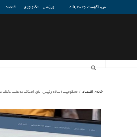
ش. آگوست 8th, 2026
ورزشی
تکنولوژی
اقتصاد
خانه
اقتصاد
محکومیت1ساله رئیس اتاق اصناف به علت تخلف درصدورپروانه کسب_راسخ