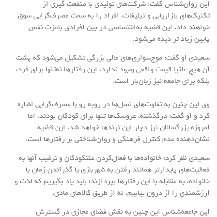
این روان‌شناس گفت: شرکت‌های تولیدی با منفعت گیری از
تکنیک‌های بازاریابی و تبلیغات، افراد را به سمت مصرف‌گرایی سوق
خواهند داد. این قضیه به‌اختصاصی در بین افرادی باعزت نفس
پایین زیاد تر دیده می‌شود.
سعیدی او گفت: موج‌سواری‌های مالی بزرگی تشکیل می‌شود که پشت
آن هیچ علتیا قیمت واقعی وجود ندارد. این رفتارها نه‌تنها برای فرد،
بلکه برای جامعه نیز زیان‌بار است.
وی این چنین به تفاوت‌های نسل‌ها در روبه رو با مصرف‌گرایی اشاره
کرد و او گفت: درگذشته، عروسک‌ها تنها برای کودکان بودند، اما
امروزه بزرگسالان نیز دچار این ترندها خواهد شد. این قضیه
نشان‌دهنده عدم کنترل فرهنگی و روان‌شناختی بر رفتارها است.
سعیدی نظر کرد: خانواده‌ها با فعال‌کردن علتکودکان و ترغیب آنها به
فعالیت‌های پایدارتر همانند رفتن به شهربازی یا گذراندن زمان با
خانواده، به مقابله با این رفتارها بپردازند؛ باید یاد بگیریم که لذت و
ارزشمندی را از درون بیابیم، نه از طریق کالاهای مادی.
این جامعه‌شناس این چنین به نقش فضای مجازی در گسترش