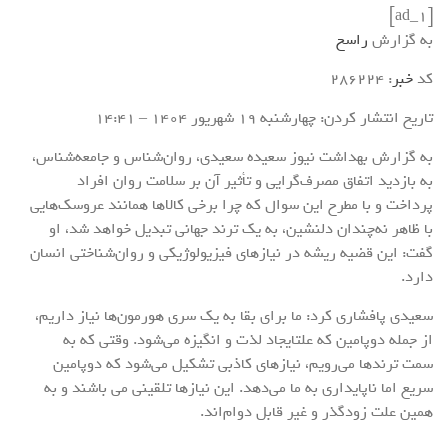
[ad_1]
به گزارش
راسخ
کد
خبر
: 286224
تاریخ انتشار کردن: چهارشنبه 19 شهريور 1404 – 14:41
به گزارش بهداشت نیوز سعیده سعیدی، روان‌شناس و جامعه‌شناس،
به بازدید اتفاق مصرف‌گرایی و تأثیر آن بر سلامت روان افراد
پرداخت و با مطرح این سوال که چرا برخی کالاها همانند عروسک‌هایی
با ظاهر نه‌چندان دلنشین، به یک ترند جهانی تبدیل خواهد شد، او
گفت: این قضیه ریشه در نیازهای فیزیولوژیکی و روان‌شناختی انسان
دارد.
سعیدی پافشاری کرد: ما برای بقا به یک سری هورمون‌ها نیاز داریم،
از جمله دوپامین که علتایجاد لذت و انگیزه می‌شود. وقتی که به
سمت ترندها می‌رویم، نیازهای کاذبی تشکیل می‌شود که دوپامین
سریع اما ناپایداری به ما می‌دهد. این نیازها تلقینی می باشند و به
همین علت زودگذر و غیر قابل دوام‌اند.