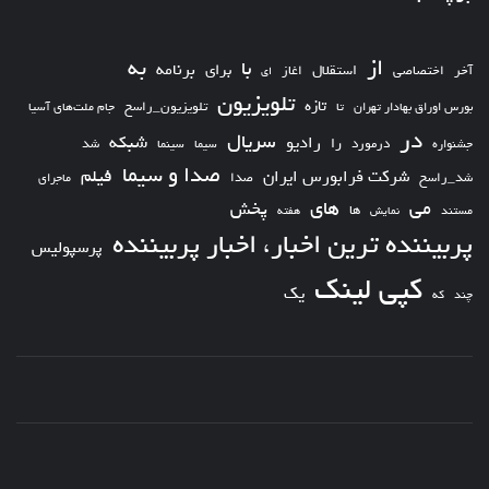
از
به
با
برای
برنامه
استقلال
آخر
اختصاصی
اغاز
ای
تلویزیون
تازه
تلویزیون_راسخ
بورس اوراق بهادار تهران
تا
جام ملت‌های آسیا
در
سریال
شبکه
رادیو
را
درمورد
سیما
شد
جشنواره
سینما
صدا و سیما
فیلم
شرکت فرابورس ایران
شد_راسخ
صدا
ماجرای
های
می
پخش
ها
مستند
نمایش
هفته
پربیننده ترین اخبار، اخبار پربیننده
پرسپولیس
کپی لینک
یک
چند
که