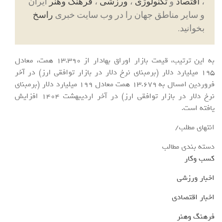
،
اقتصاد
و
تکنولوژی
،
ورزشی
،
فرهنگ وهنر
ایران
و سایر مناطق جهان را در وب سایت خبری
راسخ
بخوانید.
به این ترتیب، قیمت بازار اوراق بهادار از 13.390 همت، معادل
195 میلیارد دلار (برمبنای نرخ دلار در بازار توافقی ارز) در آخر
فروردین امسال به 13.679 همت معادل 199 میلیارد دلار (برمبنای
نرخ دلار در بازار توافقی ارز) در آخر اردیبهشت 1404 افزایش
یافته است.
انتهای مطلب/
دسته بندی مطالب
کسب وکار
اخبار ورزشی
اخبار اقتصادی
فرهنگ وهنر