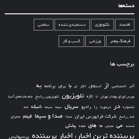
دسته‌ها
اقتصاد
تکنولوژی
دسته‌بندی نشده
سلامتی
فرهنگ وهنر
ورزشی
کسب و کار
برچسب ها
از
به
با
برای
برنامه
استقلال
آخر
اختصاصی
اغاز
ای
تلویزیون
تازه
تلویزیون_راسخ
بورس اوراق بهادار تهران
تا
جام ملت‌های آسیا
در
سریال
شبکه
رادیو
را
درمورد
سیما
شد
جشنواره
سینما
صدا و سیما
فیلم
شرکت فرابورس ایران
شد_راسخ
صدا
ماجرای
های
می
پخش
ها
مستند
نمایش
هفته
پربیننده ترین اخبار، اخبار پربیننده
پرسپولیس