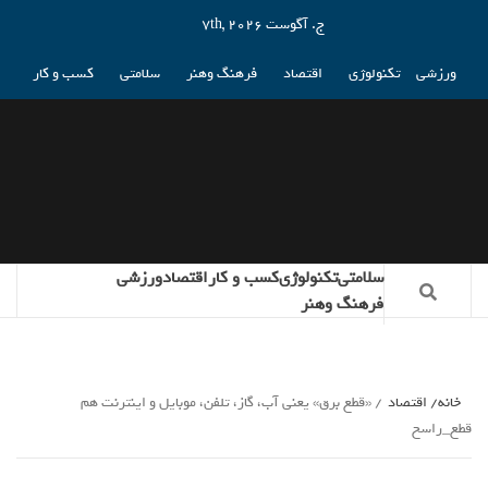
ج. آگوست 7th, 2026
ورزشی
تکنولوژی
اقتصاد
فرهنگ وهنر
سلامتی
کسب و کار
سلامتی
تکنولوژی
کسب و کار
اقتصاد
ورزشی
فرهنگ وهنر
خانه
اقتصاد
«قطع برق» یعنی آب، گاز، تلفن، موبایل و اینترنت هم
قطع_راسخ