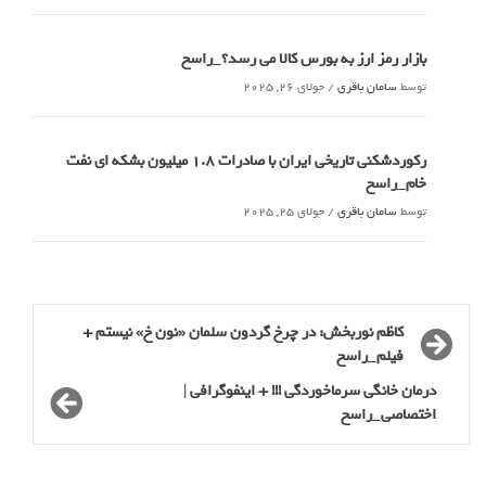
بازار رمز ارز به بورس کالا می رسد؟_راسخ
توسط
سامان باقری
/
جولای 26, 2025
رکوردشکنی تاریخی ایران با صادرات 1.8 میلیون بشکه ای نفت
خام_راسخ
توسط
سامان باقری
/
جولای 25, 2025
کاظم نوربخش: در چرخ گردون سلمان «نون خ» نیستم +
فیلم_راسخ
درمان خانگی سرماخوردگی !!! + اینفوگرافی |
اختصاصی_راسخ