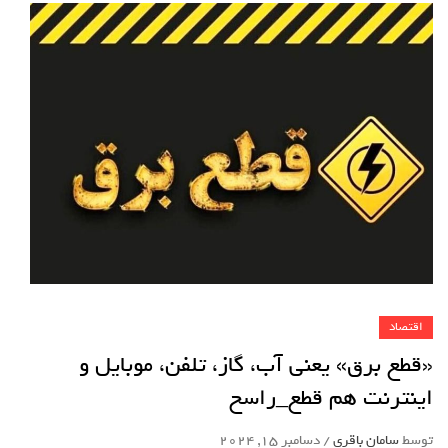
اقتصاد
«قطع برق» یعنی آب، گاز، تلفن، موبایل و
اینترنت هم قطع_راسخ
توسط
سامان باقری
/
دسامبر 15, 2024