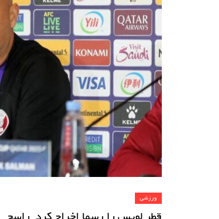
ورزشی
قطر لوپس را رسما اخراج کرد_راسخ