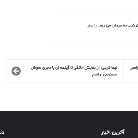
 ترکیب به میدان می رود_راسخ
وامبر
نیما کرمی؛ از نمایش خانگی تا آینده ای با مجری هوش
مصنوعی_راسخ
آخرین اخبار
دس