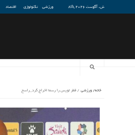
ش. آگوست 8th, 2026
ورزشی
تکنولوژی
اقتصاد
خانه
ورزشی
قطر لوپس را رسما اخراج کرد_راسخ