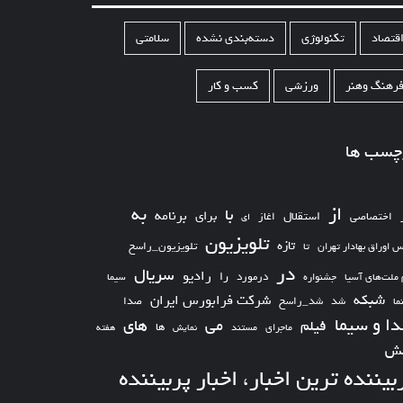
قتصاد
تکنولوژی
دسته‌بندی نشده
سلامتی
رهنگ وهنر
ورزشی
کسب و کار
چسب ها
از
به
با
برای
برنامه
استقلال
اختصاصی
اغاز
ای
تلویزیون
تازه
تلویزیون_راسخ
س اوراق بهادار تهران
تا
در
سریال
رادیو
را
درمورد
سیما
 ملت‌های آسیا
جشنواره
شبکه
شرکت فرابورس ایران
شد_راسخ
شد
صدا
ما
ا و سیما
های
می
فیلم
ها
ماجرای
مستند
نمایش
هفته
ش
بیننده ترین اخبار، اخبار پربیننده