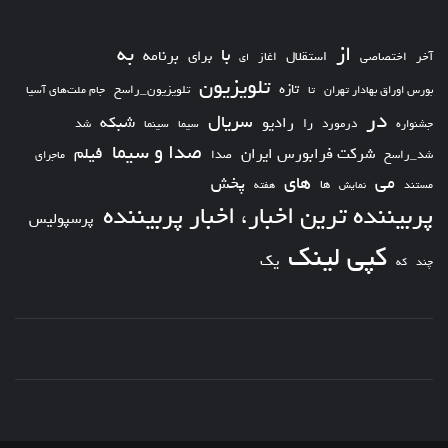
از
به
با
برای
برنامه
استقلال
آخر
اختصاصی
اغاز
ای
تلویزیون
تازه
تلویزیون_راسخ
بورس اوراق بهادار تهران
تا
جام ملت‌های آسیا
در
سریال
شبکه
رادیو
را
درمورد
سیما
شد
جشنواره
سینما
صدا و سیما
فیلم
شرکت فرابورس ایران
شد_راسخ
صدا
ماجرای
های
می
پخش
ها
مستند
نمایش
هفته
پربیننده ترین اخبار، اخبار پربیننده
پرسپولیس
کپی لینک
یک
چند
که