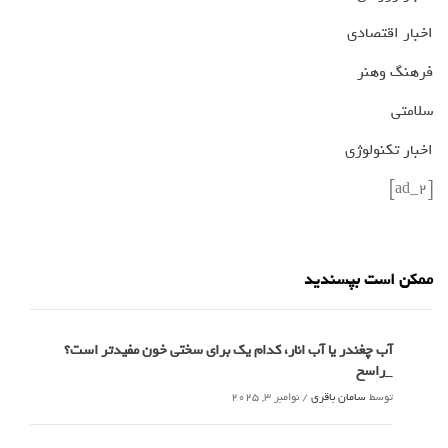
اخبار اقتصادی
فرهنگ وهنر
سلامتی
اخبار تکنولوژی
[ad_2]
ممکن است بپسندید
آب چغندر یا آب انار، کدام‌ یک برای سختی خون مفیدتر است؟
_راسخ
توسط
سامان باقری
/
نوامبر 3, 2025