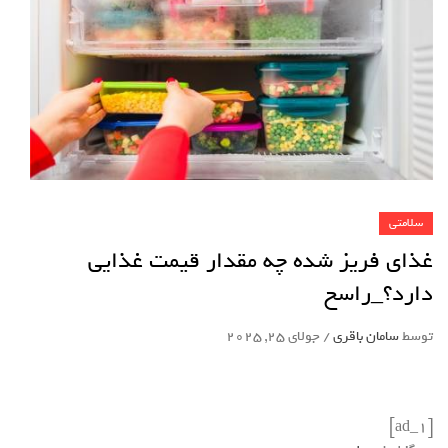
سلامتی
غذای فریز شده چه مقدار قیمت غذایی
دارد؟_راسخ
توسط
سامان باقری
/
جولای 25, 2025
[ad_1]