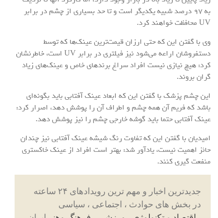
به ۹۷ درصد شبیه یکدیگر است و تا حد بسیاری از چشم در برابر
UV محافظت خواهند کرد.
وی با گفتن این که حتی ارزان قیمت‌ترین عینک‌ها که توسط
دستفروشان اراعه می‌شود نیز فیلتری در برابر UV است، خاطرنشان
کرد: هیچ نیازی نیست افراد سراغ برندهای خاص و عینک‌های زیاد
گران بروند.
این چشم پزشک با گفتن این که ابعاد عینک آفتابی باید بگونه‌ای
باشد که فریم آن همه چشم و اطراف آن را پوشش دهد، اصرار کرد:
عینک آفتابی حتما باید گوشه خارجی چشم را نیز پوشش دهد.
امیدیان با گفتن این که تفاوت رنگ شیشه عینک آفتابی نیز چندان
حائز اهمیت نیست، یادآور شد: بهتر است افراد از عینک خاکستری
منفعت گیری کنند.
جدیدترین اخبار و مهم ترین رویدادهای ۲۴ ساعته
در بخش های حوادث ، اجتماعی ، سیاسی
،
اقتصاد
و
تکنولوژی
،
ورزشی
،
فرهنگ وهنر
ایران