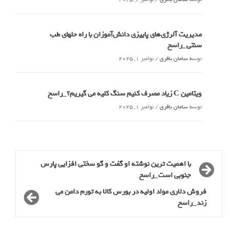
مدیریت آلرژی‌های پاییزی دانش‌آموزان با راه حلهای طب
سنتی_راسخ
توسط
سامان باقری
/
نوامبر 1, 2025
ویتامین C زیاد مصرف کنیم سنگ کلیه می گیریم؟_راسخ
توسط
سامان باقری
/
نوامبر 1, 2025
با اهمیت ترین نوشته او گفت و گو سختی افزایی پارس
جنوبی است_راسخ
فروش دلاری مواد اولیه در بورس کالا به تورم دامن می
زند_راسخ