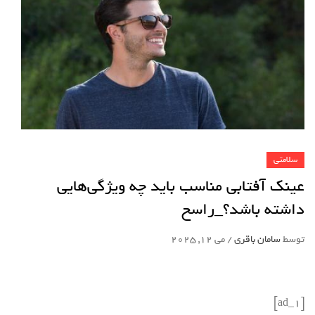
سلامتی
عینک آفتابی مناسب باید چه ویژگی‌هایی
داشته باشد؟_راسخ
توسط
سامان باقری
/
می 12, 2025
[ad_1]