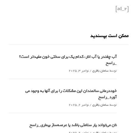
[ad_2]
ممکن است بپسندید
آب چغندر یا آب انار، کدام‌ یک برای سختی خون مفیدتر است؟
_راسخ
توسط
سامان باقری
/
نوامبر 3, 2025
خوددرمانی سالمندان این مشکلات را برای آنها به وجود می
آورد_راسخ
توسط
سامان باقری
/
نوامبر 2, 2025
نان می‌تواند یار سلامتی باشد یا عرصه‌ساز بیماری_راسخ
توسط
سامان باقری
/
نوامبر 2, 2025