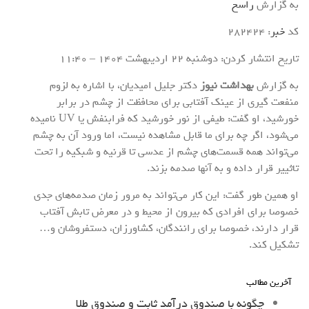
به گزارش
راسخ
کد
خبر
: 282424
تاریخ انتشار کردن: دوشنبه 22 ارديبهشت 1404 – 11:40
به گزارش
بهداشت نیوز
دکتر جلیل امیدیان، با اشاره به لزوم
منفعت گیری از عینک آفتابی برای محافظت از چشم در برابر
خورشید، او گفت: طیفی از نور خورشید که فرابنفش یا UV نامیده
می‌شود، اگر چه برای ما قابل مشاهده نیست، اما ورود آن به چشم
می‌تواند همه قسمت‌های چشم از عدسی تا قرنیه و شبکیه را تحت
تاثییر قرار داده و به آنها صدمه بزند.
او همین طور گفت: این کار می‌تواند به مرور زمان صدمه‌های جدی
خصوصا برای افرادی که بیرون از محیط و در معرض تابش آفتاب
قرار دارند، خصوصا برای رانندگان، کشاورزان، دستفروشان و…
تشکیل کند.
آخرین مطالب
چگونه با صندوق درآمد ثابت و صندوق طلا