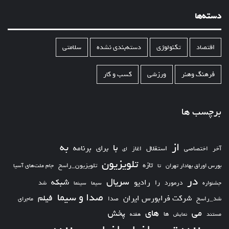
دسته‌ها
اقتصاد
تکنولوژی
دسته‌بندی نشده
سلامتی
فرهنگ وهنر
ورزشی
کسب و کار
برچسب ها
از
به
با
برای
برنامه
استقلال
آخر
اختصاصی
اغاز
ای
تلویزیون
تازه
تلویزیون_راسخ
بورس اوراق بهادار تهران
تا
جام ملت‌های آسیا
در
سریال
شبکه
رادیو
را
درمورد
سیما
شد
جشنواره
سینما
صدا و سیما
فیلم
شرکت فرابورس ایران
شد_راسخ
صدا
ماجرای
های
می
پخش
ها
مستند
نمایش
هفته