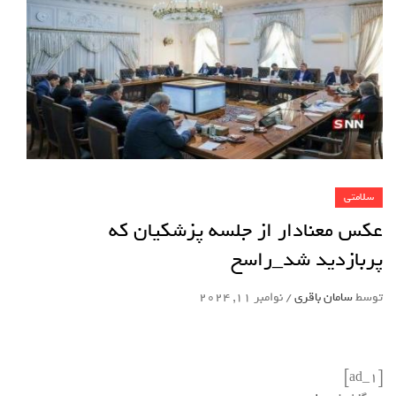
سلامتی
عکس معنادار از جلسه پزشکیان که
پربازدید شد_راسخ
توسط
سامان باقری
/
نوامبر 11, 2024
[ad_1]