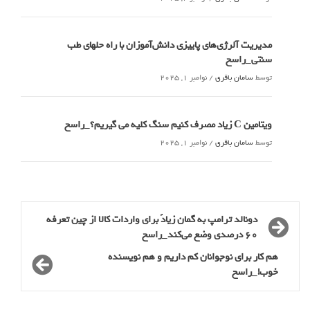
مدیریت آلرژی‌های پاییزی دانش‌آموزان با راه حلهای طب
سنتی_راسخ
توسط
سامان باقری
/
نوامبر 1, 2025
ویتامین C زیاد مصرف کنیم سنگ کلیه می گیریم؟_راسخ
توسط
سامان باقری
/
نوامبر 1, 2025
دونالد ترامپ به گمان زیادً برای واردات کالا از چین تعرفه
۶۰ درصدی وضع می‌کند_راسخ
هم کار برای نوجوانان کم داریم و هم نویسنده
خوب!_راسخ