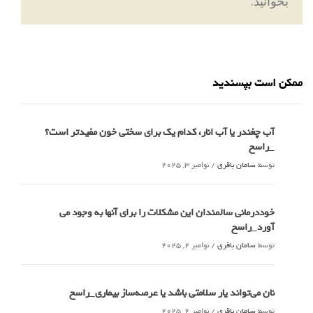
بخوانید.
ممکن است بپسندید
آب چغندر یا آب انار، کدام‌ یک برای سختی خون مفیدتر است؟
_راسخ
توسط
سامان باقری
/
نوامبر 3, 2025
خوددرمانی سالمندان این مشکلات را برای آنها به وجود می
آورد_راسخ
توسط
سامان باقری
/
نوامبر 2, 2025
نان می‌تواند یار سلامتی باشد یا عرصه‌ساز بیماری_راسخ
توسط
سامان باقری
/
نوامبر 2, 2025