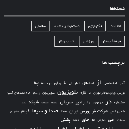
دسته‌ها
اقتصاد
تکنولوژی
دسته‌بندی نشده
سلامتی
فرهنگ وهنر
ورزشی
کسب و کار
برچسب ها
از
به
با
برای
برنامه
استقلال
آخر
اختصاصی
اغاز
ای
تلویزیون
تازه
تلویزیون_راسخ
بورس اوراق بهادار تهران
تا
جام ملت‌های آسیا
در
سریال
شبکه
رادیو
را
درمورد
سیما
شد
جشنواره
سینما
صدا و سیما
فیلم
شرکت فرابورس ایران
شد_راسخ
صدا
ماجرای
های
می
پخش
ها
مستند
نمایش
هفته