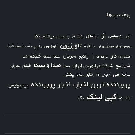
برچسب ها
از
به
با
برای
برنامه
استقلال
آخر
اختصاصی
اغاز
ای
تلویزیون
تازه
تلویزیون_راسخ
بورس اوراق بهادار تهران
تا
جام ملت‌های آسیا
در
سریال
شبکه
رادیو
را
درمورد
سیما
شد
جشنواره
سینما
صدا و سیما
فیلم
شرکت فرابورس ایران
شد_راسخ
صدا
ماجرای
های
می
پخش
ها
مستند
نمایش
هفته
پربیننده ترین اخبار، اخبار پربیننده
پرسپولیس
کپی لینک
یک
چند
که