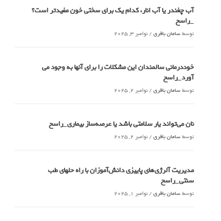
آب چغندر یا آب انار، کدام‌ یک برای سختی خون مفیدتر است؟
_راسخ
توسط
سامان باقری
/
نوامبر 3, 2025
خوددرمانی سالمندان این مشکلات را برای آنها به وجود می
آورد_راسخ
توسط
سامان باقری
/
نوامبر 2, 2025
نان می‌تواند یار سلامتی باشد یا عرصه‌ساز بیماری_راسخ
توسط
سامان باقری
/
نوامبر 2, 2025
مدیریت آلرژی‌های پاییزی دانش‌آموزان با راه حلهای طب
سنتی_راسخ
توسط
سامان باقری
/
نوامبر 1, 2025