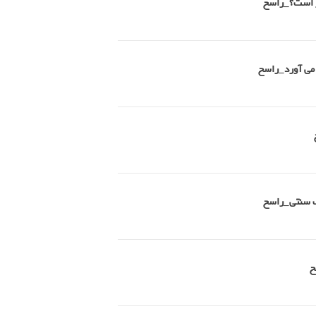
تر است؟_راسخ
 می آورد_راسخ
طب سنتی_راسخ