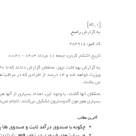
[ad_1]
به گزارش
راسخ
کد
خبر
: 284918
تاریخ انتشار کردن: جمعه 10 مرداد 1404 – 00:21
ویزیت خواهد شد و ۱۴ درصد از افرادی که
می باشند.
محققان انها گفتند، با وجود این، تعداد بسیاری از آنها 
بسیاری هورمون آلدوسترون تشکیل می‌کنند، انجام نمی‌د
آخرین مطالب
چگونه با صندوق درآمد ثابت و صندوق طلا پ
وب‌سایت‌های ضروری در زمان قطعی اینترنت 