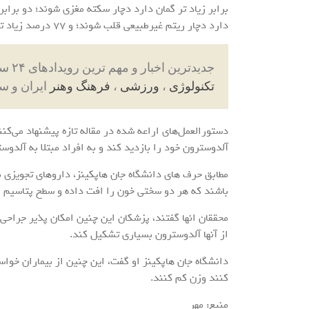
دارد دچار ریتم غیرطبیعی قلب شوند؛ و ۷۷ درصد زیاد تر گمان دارد که به بیماری قلبی مبتلا شوند.
جدیدترین اخبار و مهم ترین رویدادهای ۲۴ ساعته در بخش های حوادث ، اجتماعی ، سیاسی ،
تکنولوژی
،
ورزشی
،
فرهنگ وهنر
ایران و س
دستورالعمل‌های اراعه شده در مقاله تازه پیشنهاد می‌
آلدوسترون خود را بازدید کند و به افراد مبتلا به آلدو
مطابق حرف های دانشگاه جان هاپکینز، داروهای تجویزی ب
باشند که هر دو سختی خون را افت داده و سطح پتاسیم ر
محققان انها گفتند، پزشکان این چنین امکان پذیر جراحی 
از آنها آلدوسترون بسیاری تشکیل کند.
دانشگاه جان هاپکینز او گفت، این چنین از بیماران خو
کنند وزن کم کنند.
منبع: مهر