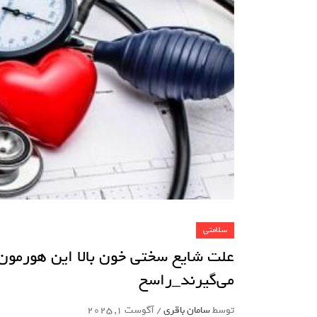
سلامتی
علت شایع سختی خون بالا این هورمون
می‌گیرند_راسخ
توسط
سامان باقری
/
آگوست 1, 2025