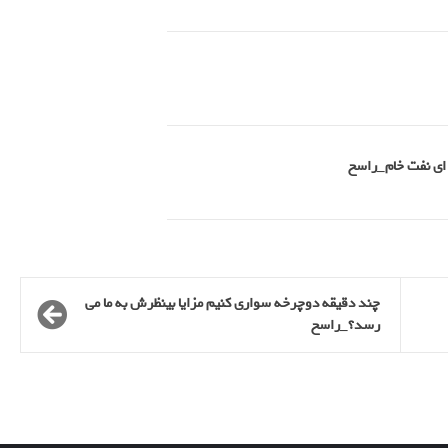
چند دقیقه دوچرخه سواری کنیم مزایا بینظرش به ما می
رسد؟_راسخ