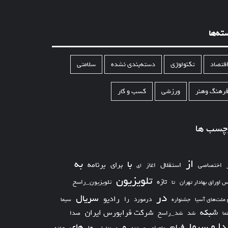
ته‌ها
قتصاد
تکنولوژی
دسته‌بندی نشده
سلامتی
رهنگ وهنر
ورزشی
کسب و کار
چسب ها
از
به
با
برای
برنامه
استقلال
اختصاصی
اغاز
ای
تلویزیون
تازه
تلویزیون_راسخ
س اوراق بهادار تهران
تا
در
سریال
رادیو
را
درمورد
سیما
 ملت‌های آسیا
جشنواره
شبکه
شرکت فرابورس ایران
شد_راسخ
شد
صدا
ما
ا و سیما
های
می
فیلم