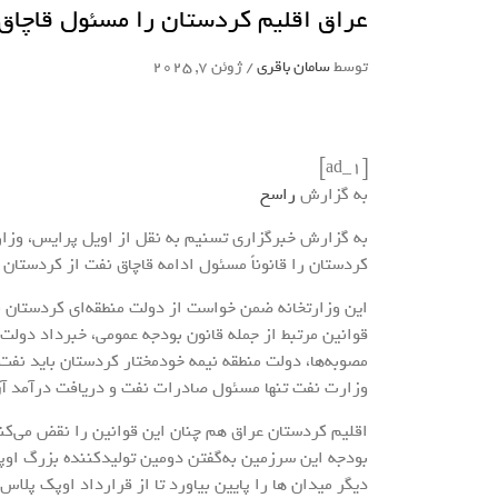
عراق اقلیم کردستان را مسئول قاچاق
توسط
سامان باقری
/
ژوئن 7, 2025
[ad_1]
به گزارش
راسخ
به گزارش خبرگزاری تسنیم به نقل از اویل پرایس، وزا
کردستان را قانوناً مسئول ادامه قاچاق نفت از کردستان ب
این وزارتخانه ضمن خواست از دولت منطقه‌ای کردستان ب
قوانین مرتبط از جمله قانون بودجه عمومی، خبرداد دولت
مصوبه‌ها، دولت منطقه نیمه خودمختار کردستان باید نفت
وزارت نفت تنها مسئول صادرات نفت و دریافت درآمد آ
اقلیم کردستان عراق هم چنان این قوانین را نقض می‌کند.
بودجه این سرزمین به‌گفتن دومین تولیدکننده بزرگ او
دیگر میدان ها را پایین بیاورد تا از قرارداد اوپک پلاس