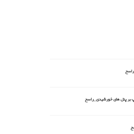
راسخ
امپ بر پنل های خورشیدی_راسخ