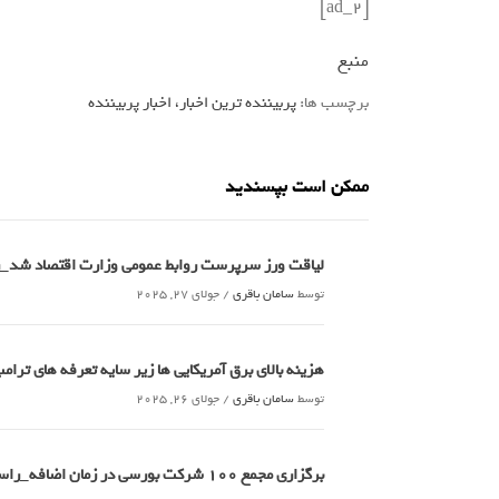
[ad_2]
منبع
برچسب ها:
پربیننده ترین اخبار، اخبار پربیننده
ممکن است بپسندید
لیاقت ورز سرپرست روابط عمومی وزارت اقتصاد شد_
توسط
سامان باقری
/
جولای 27, 2025
هزینه بالای برق آمریکایی ها زیر سایه تعرفه های تر
توسط
سامان باقری
/
جولای 26, 2025
برگزاری مجمع 100 شرکت بورسی در زمان اضافه_راسخ