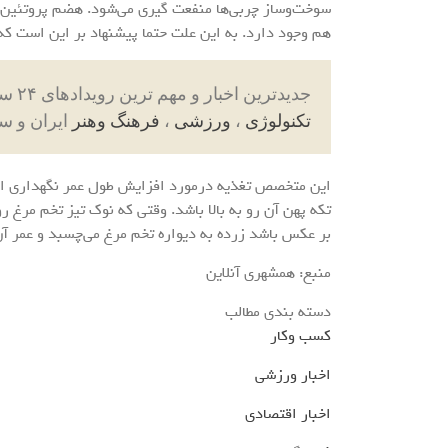
سوخت‌وساز چربی‌ها منفعت گیری می‌شود. هضم پروتئین و
هم وجود دارد. به این علت حتما پیشنهاد بر این است که
جدیدترین اخبار و مهم ترین رویدادهای ۲۴ ساعته در بخش های حوادث ، اجتماعی ، سیاسی ،
تکنولوژی
،
ورزشی
،
فرهنگ وهنر
ایران و س
این متخصص تغذیه درمورد افزایش طول عمر نگهداری از ت
تکه پهن آن رو به بالا باشد. وقتی که نوک تیز تخم مرغ رو 
بر عکس باشد زرده به دیواره تخم مرغ می‌چسبد و عمر آن
منبع: همشهری آنلاین
دسته بندی مطالب
کسب وکار
اخبار ورزشی
اخبار اقتصادی