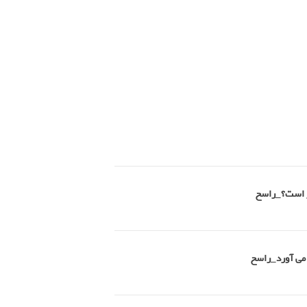
تر است؟_راسخ
 می آورد_راسخ