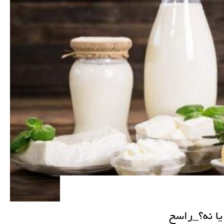
یا نه؟_راسخ