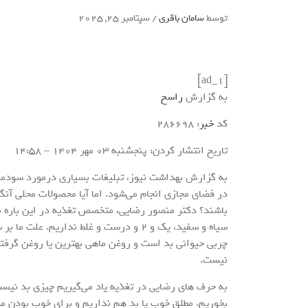
توسط
سامان باقری
/
سپتامبر 25, 2025
[ad_1]
به گزارش
راسخ
کد
خبر
: 286698
تاریخ انتشار کردن: پنجشنبه 03 مهر 1404 – 14:58
به گزارش بهداشت نیوز، تبلیغات بسیاری درمورد سودمن
در فضای مجازی انجام می‌شود. اما آیا محصولات محلی آنگ
باشند؟ دکتر منصور رضایی، متخصص تغذیه در این باره می
سیاه و سفید، یک و ۲ و درست و غلط نداریم
چربی حیوانی بد است و روغن ماهی بهترین یا روغن گرف
نیست.
به حرف های رضایی در تغذیه یاد می‌گیریم چیزی بد نیست
بخوریم. مطلق خوب یا بد هم نداریم و برای خوب بودن موا