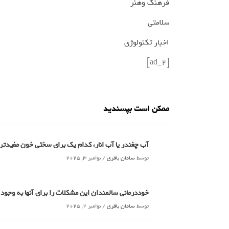
فرهنگ وهنر
سلامتی
اخبار تکنولوژی
[ad_2]
ممکن است بپسندید
آب چغندر یا آب انار، کدام‌ یک برای سختی خون مفید
توسط
سامان باقری
/
نوامبر 3, 2025
خوددرمانی سالمندان این مشکلات را برای آنها به وجود
توسط
سامان باقری
/
نوامبر 2, 2025