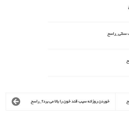
طب سنتی_راسخ
خ
خوردن روزانه سیب قند خون را بالا می برد؟_راسخ