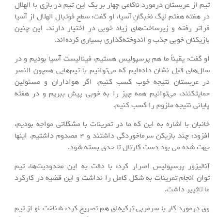
تیم از عربستان درمورد ناکامی چهار بر یک این تیم در بازی با الهلال
در هفته هفتم لیگ نخبگان آسیا، او گفت: سطح فوتبال الهلال از آسیا
فراتر رفته و زیرساخت‌های زیاد خوبی در اختیار دارند. این چنین
بازیکنان خوبی جذب و اندوخته‌گذاری بسیاری کرده‌اند.
او گفت: یقیناً ما هم پرسپولیس هستیم، فینالیست آسیا بودیم و در
سال‌های قبل نشان داده‌ایم که می‌توانیم با تیم‌هایی همچون النصر
در عربستان نتیجه خوب کسب کنیم. اگر هواداران و مسئولین
حمایتکنند، می‌توانیم همه چیز را به خوبی پیش ببریم و در هفته
پایانی نتیجه ملزوم را کسب کنیم.
خانبان با اشاره به این که ما در تمرینات با مشکلاتی مواجه بودیم،
افزود: چند بازیکن سرماخوردگی داشتند و ۴ مصدوم داشتیم. اینها
جهت شده می بود دست کارتال تا حدی بسته شود.
آنالیزور پرسپولیس اصرار کرد: با دقت به این محدودیت‌ها، تیم
توان انجام تمرینات به شکل کامل را نداشت و این قضیه در کارکرد
ما تاثییر داشت.
وی درمورد کار با سرمربی ترکیه‌ای هم تصریح کرد: شناخت او از تیم