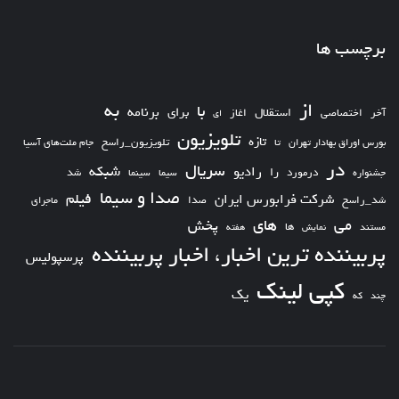
برچسب ها
از
به
با
برای
برنامه
استقلال
آخر
اختصاصی
اغاز
ای
تلویزیون
تازه
تلویزیون_راسخ
بورس اوراق بهادار تهران
تا
جام ملت‌های آسیا
در
سریال
شبکه
رادیو
را
درمورد
سیما
شد
جشنواره
سینما
صدا و سیما
فیلم
شرکت فرابورس ایران
شد_راسخ
صدا
ماجرای
های
می
پخش
ها
مستند
نمایش
هفته
پربیننده ترین اخبار، اخبار پربیننده
پرسپولیس
کپی لینک
یک
چند
که