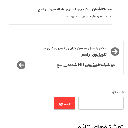
همه تلاشمان را کردیم، تساوی عادلانه بود_راسخ
توسط
سامان باقری
/
فوریه 4, 2025
عکس العمل محسن کیایی به مجری گری در
تلویزیون_راسخ
دو شبکه تلویزیونی HD شدند_راسخ
جستجو
جستجو
نوشته‌های تازه