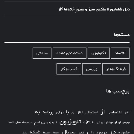
نخل شامادورا؛ ملکه‌ی سبز و صبورِ خانه‌ها 🌿
دسته‌ها
اقتصاد
تکنولوژی
دسته‌بندی نشده
سلامتی
فرهنگ وهنر
ورزشی
کسب و کار
برچسب ها
از
به
با
برای
برنامه
استقلال
آخر
اختصاصی
اغاز
ای
تلویزیون
تازه
تلویزیون_راسخ
بورس اوراق بهادار تهران
تا
جام ملت‌های آسیا
در
سریال
شبکه
رادیو
را
درمورد
سیما
شد
جشنواره
سینما