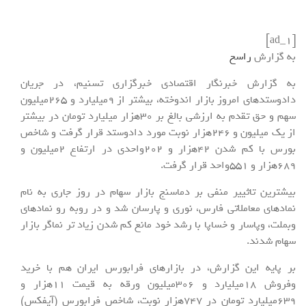
[ad_1]
به گزارش
راسخ
به گزارش خبرنگار اقتصادی خبرگزاری تسنیم، در جریان
دادوستدهای امروز بازار اندوخته، بیشتر از 9میلیارد و 265میلیون
سهم و حق تقدم به ارزشی بالغ بر 30هزار میلیارد تومان در بیشتر
از یک میلیون و 246هزار نوبت مورد دادوستد قرار گرفت و شاخص
بورس با کم شدن 42هزار و 202واحدی در ارتفاع 2میلیون و
689هزار و 551واحد قرار گرفت.
بیشترین تاثییر منفی بر دماسنج بازار سهام در روز جاری به نام
نمادهای معاملاتی فارس، نوری و پارسان شد و در روبه رو نمادهای
وبملت، وپاسار و خساپا با رشد خود مانع کم شدن زیاد تر نماگر بازار
سهام شدند.
بر پایه این گزارش، در بازارهای فرابورس ایران هم با خرید
وفروش 18میلیارد و 306میلیون ورقه به قیمت 11هزار و
639میلیارد تومان در 747هزار نوبت، شاخص فرابورس (آیفکس)