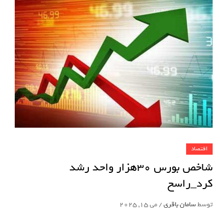
اقتصاد
شاخص بورس 30هزار واحد رشد
کرد_راسخ
توسط
سامان باقری
/
می 15, 2025