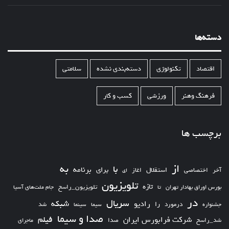
دسته‌ها
اقتصاد
تکنولوژی
دسته‌بندی نشده
سلامتی
فرهنگ وهنر
ورزشی
کسب و کار
برچسب ها
از
به
با
برای
برنامه
استقلال
آخر
اختصاصی
اغاز
ای
تلویزیون
تازه
تلویزیون_راسخ
بورس اوراق بهادار تهران
تا
جام ملت‌های آسیا
در
سریال
شبکه
رادیو
را
درمورد
سیما
شد
جشنواره
سینما
صدا و سیما
فیلم
شرکت فرابورس ایران
شد_راسخ
صدا
ماجرای