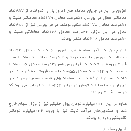
افزون بر این در جریان معامله های امروز بازار اندوخته، از 357نماد
معاملاتی فعال در بورس، 50درصد معادل 179نماد معاملاتی مثبت و
50درصد معادل 178نماد منفی بودند. در فرابورس نیز از 386نماد
فعال در این بازار، 44درصد معادل 168نماد معاملاتی مثبت و
56درصد معادل 218نماد منفی بودند.
این چنین در آخر معامله های امروز، 26درصد معادل 92نماد
معاملاتی در بورس با صف خرید و 4 درصد معادل 16نماد با صف
فروش روبه رو شدند. در فرابورس هم 27درصد معادل 106نماد با
صف خرید و 14درصد معادل 55نماد با صف فروش به کار خود آخر
دادند. ضمن این که در آخر معامله های قیمت صف‌های خرید نیز
2هزار و 600میلیارد تومان در برابر 264میلیارد تومانی می بود که
در صف فروش بودند.
علاوه بر این 900میلیارد تومان پول حقیقی نیز از بازار سهام خارج
شد و صندوق‌های درآمد ثابت نیز با ورود 242میلیارد تومانی
نقدینگی روبه رو بودند.
انتهای مطلب/