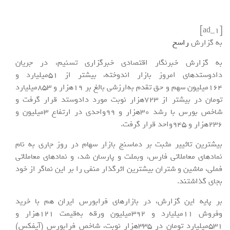
[ad_1]
به گزارش
راسخ
به گزارش خبرنگار اقتصادی خبرگزاری تسنیم، در جریان
دادوستدهای امروز بازار اندوخته، بیشتر از 51میلیارد و
164میلیون سهم و حق تقدم به‌ارزشی بالغ بر 19هزار و 853میلیارد
تومان در بیشتر از 723هزار نوبت مورد دادوستد قرار گرفت و
شاخص بورس با رشد 30هزار و 99واحدی در ارتفاع 3میلیون و
236هزار و 945واحد قرار گرفت.
بیشترین تاثییر مثبت بر دماسنج بازار سهام در روز جاری به نام
نمادهای معاملاتی فارس، وبملت و پارسان شد، و نمادهای معاملاتی
فملی، ماشین و شتران بیشترین اثرگذار منفی را بر این نماگر از خود
بجای گذاشتند.
بر پایه این گزارش، در بازارهای فرابورس ایران هم با خرید
وفروش 11میلیارد و 392میلیون ورقه به‌قیمت 121هزار و
531میلیارد تومان در 335هزار نوبت، شاخص فرابورس (آیفکس)