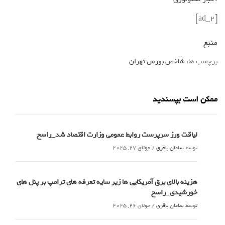
[ad_2]
منبع
برچسب ها:
شاخص بورس تهران
ممکن است بپسندید
لیاقت ورز سرپرست روابط عمومی وزارت اقتصاد شد_راسخ
توسط
سامان باقری
/
جولای 27, 2025
هزینه بالای برق آمریکایی ها زیر سایه تعرفه های ترامپ بر پنل های
خورشیدی_راسخ
توسط
سامان باقری
/
جولای 26, 2025