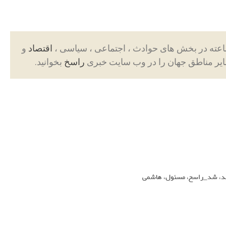
اقتصاد
و
ایر مناطق جهان را در وب سایت خبری
راسخ
بخوانید.
د
،
شد_راسخ
،
مسئول
،
هاشمی