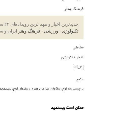
فرهنگ وهنر
جدیدترین اخبار و مهم ترین رویدادهای ۲۴ ساعته در بخش های حوادث ، اجتماعی ، سیاسی ،
تکنولوژی
،
ورزشی
،
فرهنگ وهنر
ایران و س
سلامتی
اخبار تکنولوژی
[ad_2]
منبع
برچسب ها:
اوج
،
سازمان
،
سازمان هنری رسانه‌ای اوج
،
سیدمحم
ممکن است بپسندید