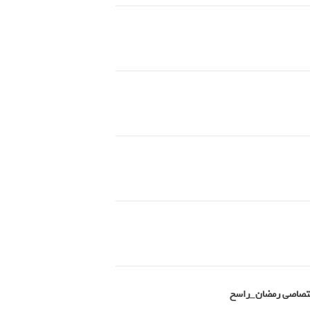
اختصاصی رمضان_راسخ