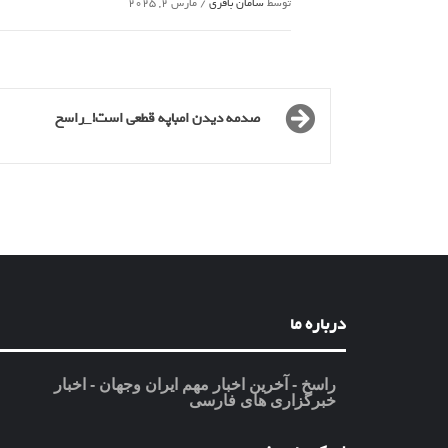
توسط
سامان باقری
/
مارس 2, 2025
صدمه دیدن امباپه قطعی است!_راسخ
درباره ما
راسخ - آخرین اخبار مهم ایران وجهان - اخبار
خبرگزاری های فارسی