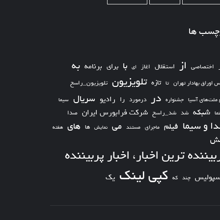
چسب ها
از
به
با
برای
برنامه
استقلال
اختصاصی
اغاز
ای
تلویزیون
تازه
تلویزیون_راسخ
س اوراق بهادار تهران
تا
در
سریال
رادیو
را
درمورد
سیما
 ملت‌های آسیا
جشنواره
شبکه
شرکت فرابورس ایران
شد_راسخ
شد
صدا
ما
ا و سیما
های
می
فیلم
ها
ماجرای
مستند
نمایش
هفته
ش
بیننده ترین اخبار، اخبار پربیننده
کپی لینک
یک
سپولیس
چند
که