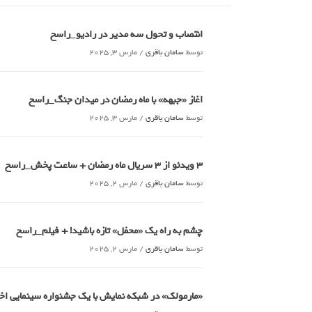
انتصاب و تحول سه مدیر در رادیو_راسخ
توسط
سامان باقری
/
مارس 3, 2025
اغاز «جبهه» با ماه رمضان در میدان جنگ_راسخ
توسط
سامان باقری
/
مارس 3, 2025
3 ویدئو از 3 سریال ماه رمضان + ساعت پخش_راسخ
توسط
سامان باقری
/
مارس 2, 2025
چشم به راه یک «محفل» تازه باشید! + فیلم_راسخ
توسط
سامان باقری
/
مارس 2, 2025
«مارمولک» در شبکه نمایش با یک جشنواره سینمایی 