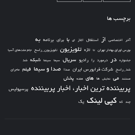
برچسب ها
از
به
با
برای
برنامه
استقلال
آخر
اختصاصی
اغاز
ای
تلویزیون
تازه
تلویزیون_راسخ
بورس اوراق بهادار تهران
تا
جام ملت‌های آسیا
در
سریال
شبکه
رادیو
را
درمورد
سیما
شد
جشنواره
سینما
صدا و سیما
فیلم
شرکت فرابورس ایران
شد_راسخ
صدا
ماجرای
های
می
پخش
ها
مستند
نمایش
هفته
پربیننده ترین اخبار، اخبار پربیننده
پرسپولیس
کپی لینک
یک
چند
که