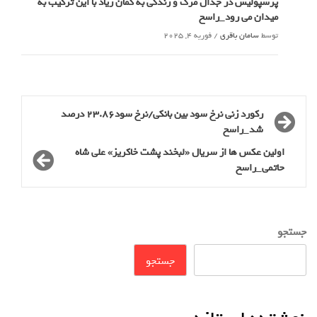
پرسپولیس در جدال مرگ و زندگی به گمان زیاد با این ترکیب به
میدان می رود_راسخ
توسط
سامان باقری
/
فوریه 4, 2025
رکورد زنی نرخ سود بین بانکی/نرخ سود23.86 درصد
شد_راسخ
اولین عکس ها از سریال «لبخند پشت خاکریز» علی شاه
حاتمی_راسخ
جستجو
جستجو