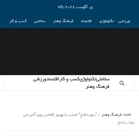
ی. آگوست 9th, 2026
ورزشی
تکنولوژی
اقتصاد
فرهنگ وهنر
سلامتی
کسب و کار
سلامتی
تکنولوژی
کسب و کار
اقتصاد
ورزشی
فرهنگ وهنر
خانه
فرهنگ وهنر
“سوره فتح” امشب با بهروز افخمی روی آنتن می
رود_راسخ