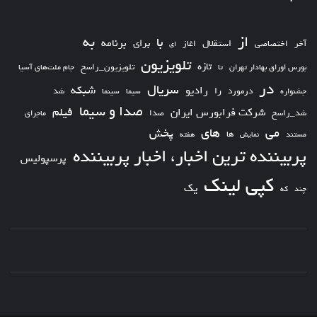
از
به
با
برای
برنامه
استقلال
آخر
اختصاصی
اغاز
ای
تلویزیون
تازه
تلویزیون_راسخ
بورس اوراق بهادار تهران
تا
جام ملت‌های آسیا
در
سریال
شبکه
رادیو
را
درمورد
سیما
شد
جشنواره
سینما
صدا و سیما
فیلم
شرکت فرابورس ایران
شد_راسخ
صدا
ماجرای
های
می
پخش
ها
مستند
نمایش
هفته
پربیننده ترین اخبار، اخبار پربیننده
پرسپولیس
کپی لینک
یک
چند
که