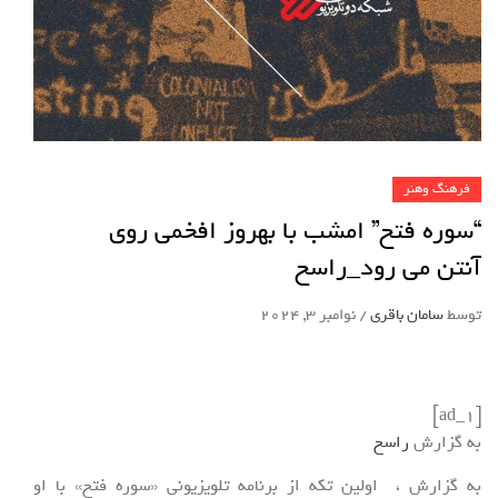
فرهنگ وهنر
“سوره فتح” امشب با بهروز افخمی روی
آنتن می رود_راسخ
توسط
سامان باقری
/
نوامبر 3, 2024
[ad_1]
به گزارش
راسخ
به گزارش ، اولین تکه از برنامه تلویزیونی «سوره فتح» با او