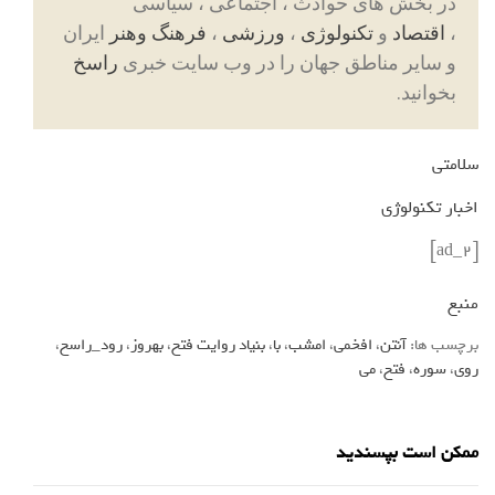
در بخش های حوادث ، اجتماعی ، سیاسی
،
اقتصاد
و
تکنولوژی
،
ورزشی
،
فرهنگ وهنر
ایران
و سایر مناطق جهان را در وب سایت خبری
راسخ
بخوانید.
سلامتی
اخبار تکنولوژی
[ad_2]
منبع
برچسب ها:
آنتن
،
افخمی
،
امشب
،
با
،
بنیاد روایت فتح
،
بهروز
،
رود_راسخ
،
روی
،
سوره
،
فتح
،
می
ممکن است بپسندید