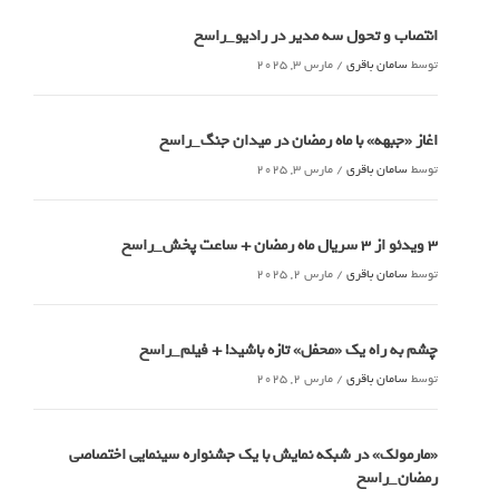
انتصاب و تحول سه مدیر در رادیو_راسخ
توسط
سامان باقری
/
مارس 3, 2025
اغاز «جبهه» با ماه رمضان در میدان جنگ_راسخ
توسط
سامان باقری
/
مارس 3, 2025
3 ویدئو از 3 سریال ماه رمضان + ساعت پخش_راسخ
توسط
سامان باقری
/
مارس 2, 2025
چشم به راه یک «محفل» تازه باشید! + فیلم_راسخ
توسط
سامان باقری
/
مارس 2, 2025
«مارمولک» در شبکه نمایش با یک جشنواره سینمایی اختصاصی
رمضان_راسخ