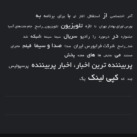
از
به
با
برای
برنامه
استقلال
آخر
اختصاصی
اغاز
ای
تلویزیون
تازه
تلویزیون_راسخ
بورس اوراق بهادار تهران
تا
جام ملت‌های آسیا
در
سریال
شبکه
رادیو
را
درمورد
سیما
شد
جشنواره
سینما
صدا و سیما
فیلم
شرکت فرابورس ایران
شد_راسخ
صدا
ماجرای
های
می
پخش
ها
مستند
نمایش
هفته
پربیننده ترین اخبار، اخبار پربیننده
پرسپولیس
کپی لینک
یک
چند
که