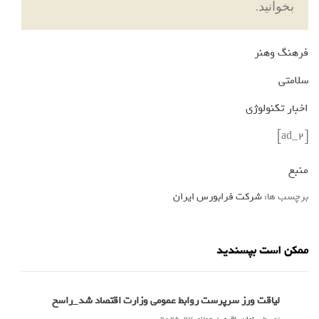
بخوانید.
فرهنگ وهنر
سلامتی
اخبار تکنولوژی
[ad_2]
منبع
برچسب ها:
شرکت فرابورس ایران
ممکن است بپسندید
لیاقت ورز سرپرست روابط عمومی وزارت اقتصاد شد_راسخ
توسط
سامان باقری
/
جولای 27, 2025