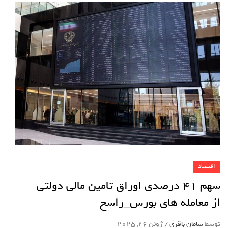
اقتصاد
سهم 41 درصدی اوراق تامین مالی دولتی
از معامله های بورس_راسخ
توسط
سامان باقری
/
ژوئن 26, 2025