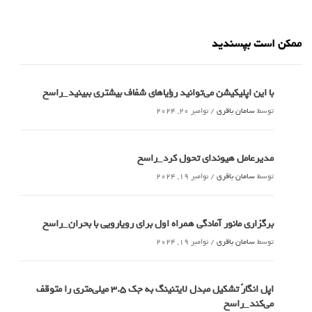
ممکن است بپسندید
با این اپلیکیشن می‌توانید رؤیاهای شفاف بیشتری ببینید_راسخ
توسط
سامان باقری
/
نوامبر 20, 2024
مدیرعامل هیوندای تحول کرد_راسخ
توسط
سامان باقری
/
نوامبر 19, 2024
برگزاری مانور آمادگی همراه اول برای رویارویی با بحران_راسخ
توسط
سامان باقری
/
نوامبر 19, 2024
اپل انگارً تشکیل مبدل لایتنینگ به جک ۳.۵ میلی‌متری را متوقف
می‌کند_راسخ