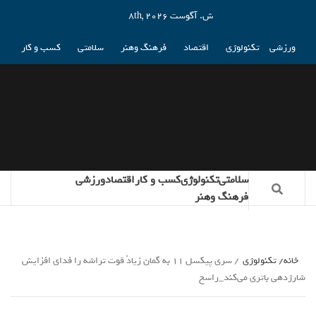
ش. آگوست 8th, 2026
ورزشی
تکنولوژی
اقتصاد
فرهنگ وهنر
سلامتی
کسب و کار
سلامتی
تکنولوژی
کسب و کار
اقتصاد
ورزشی
فرهنگ وهنر
خانه
تکنولوژی
سری پیکسل 11 به گمان زیادً قوت تراشه را فدای افزایش
شارژدهی باتری می‌کند_راسخ