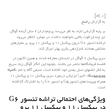
[ad_1]
به گزارش
راسخ
بر پایه گزارشی تازه، به‌ نظر می‌رسد پرچم‌داران 2 سال آینده گوگل
نیز چندان قوت بالایی نخواهند داشت. در عوض، انتظار می‌رود
تراشه تنسور G6 درون پیکسل 11 و پیکسل 11 پرو، بر معیارهای
مختلفی همانند شارژدهی باتری بهتر تمرکز کند.
سری پیکسل 9 گوگل در تابستان معارفه شدند و همین اکنون در
قفسه فروشگاه‌ها حاضر می باشند. باوجوداین انگارً گوگل زیاد سریع
به فکر تلفنهای نسل بعدی خود افتاده است. منبعی آگاه با نام «
کامیلا
وویچیچوسکا
» اخیراً جزئیاتی درمورد سری پیکسل 10 و پیکسل 11
همراه چیپست‌های تنسور G5 و تنسور G6 را به اشتراک گذاشته
است.
ویژگی‌های احتمالی تراشه تنسور G6
در پیکسل 11 و پیکسل 11 پرو