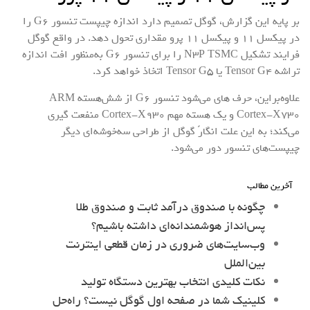
بر پایه این گزارش، گوگل تصمیم دارد اندازه چیپست تنسور G6 را
در پیکسل 11 و پیکسل 11 پرو مقداری تحول دهد. در واقع گوگل
فرایند تشکیل N3P TSMC را برای تنسور G6 به‌منظور افت اندازه
تراشه Tensor G4 یا Tensor G5 اتخاذ خواهد کرد.
علاوه‌براین، حرف های می‌شود تنسور G6 از شش‌هسته ARM
Cortex-X730 و یک هسته مهم Cortex-X930 منفعت گیری
می‌کند؛ به این علت انگارً گوگل از طراحی سه‌خوشه‌ای دیگر
چیپست‌های تنسور دور می‌شود.
آخرین مطالب
چگونه با صندوق درآمد ثابت و صندوق طلا
پس‌انداز هوشمندانه‌ای داشته باشیم؟
وب‌سایت‌های ضروری در زمان قطعی اینترنت
بین‌الملل
نکات کلیدی انتخاب بهترین دستگاه تولید
کلینیک شما در صفحه اول گوگل نیست؟ راه‌حل