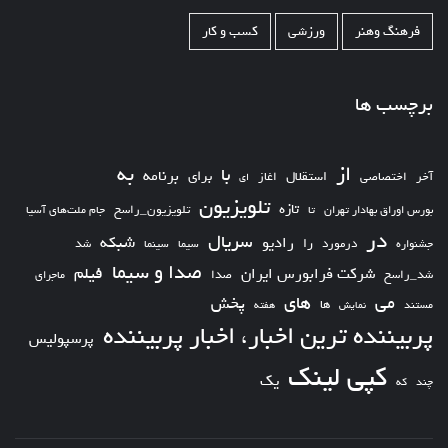
فرهنگ وهنر
ورزشی
کسب و کار
برچسب ها
از
به
با
برای
برنامه
استقلال
آخر
اختصاصی
اغاز
ای
تلویزیون
تازه
تلویزیون_راسخ
بورس اوراق بهادار تهران
تا
جام ملت‌های آسیا
در
سریال
شبکه
رادیو
را
درمورد
سیما
شد
جشنواره
سینما
صدا و سیما
فیلم
شرکت فرابورس ایران
شد_راسخ
صدا
ماجرای
های
می
پخش
ها
مستند
نمایش
هفته
پربیننده ترین اخبار، اخبار پربیننده
پرسپولیس
کپی لینک
یک
چند
که