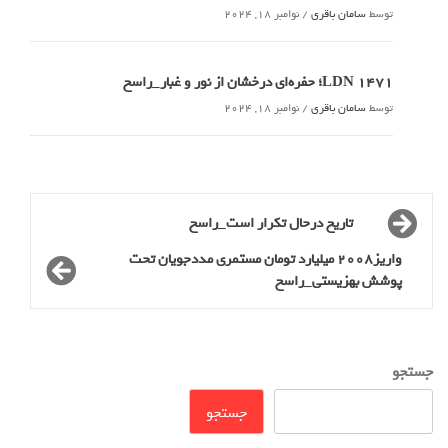
توسط
سامان باقری
/
نوامبر 18, 2024
LDN 1471؛ حفره‌ای درخشان از نور و غبار_راسخ
توسط
سامان باقری
/
نوامبر 18, 2024
تاریخ درحال تکرار است_راسخ
واریز2008 میلیارد تومان مستمری مددجویان تحت
پوشش بهزیستی_راسخ
جستجو
جستجو