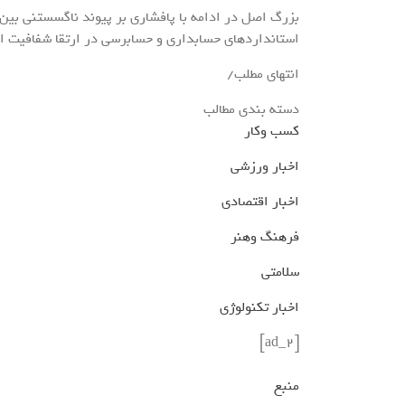
بزرگ اصل در ادامه با پافشاری بر پیوند ناگسستنی بی
استانداردهای حسابداری و حسابرسی در ارتقا شفافیت اط
انتهای مطلب/
دسته بندی مطالب
کسب وکار
اخبار ورزشی
اخبار اقتصادی
فرهنگ وهنر
سلامتی
اخبار تکنولوژی
[ad_2]
منبع