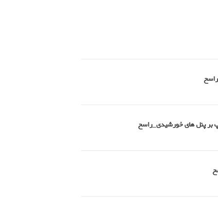
راسخ
امپ بر پنل های خورشیدی_راسخ