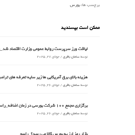
برچسب ها:
بورس
ممکن است بپسندید
لیاقت ورز سرپرست روابط عمومی وزارت اقتصاد شد_
توسط
سامان باقری
/
جولای 27, 2025
هزینه بالای برق آمریکایی ها زیر سایه تعرفه های تر
توسط
سامان باقری
/
جولای 26, 2025
برگزاری مجمع 100 شرکت بورسی در زمان اضافه_راسخ
توسط
سامان باقری
/
جولای 26, 2025
بازار رمز ارز به بورس کالا می رسد؟_راسخ