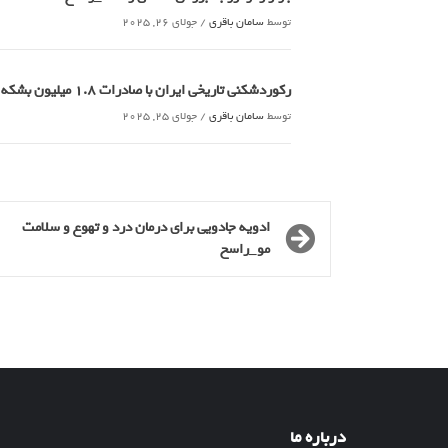
توسط
سامان باقری
/
جولای 26, 2025
رکوردشکنی تاریخی ایران با صادرات 1.8 میلیون بشکه ای نفت خام_راسخ
توسط
سامان باقری
/
جولای 25, 2025
ادویه جادویی برای درمان درد و تهوع و سلامت
مو_راسخ
درباره ما