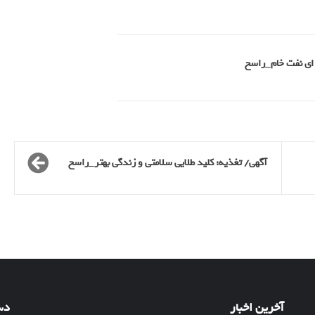
آگهی/ تغذیه: کلید طلایی سلامتی و زندگی بهتر_راسخ
آخرین اخبار
دس