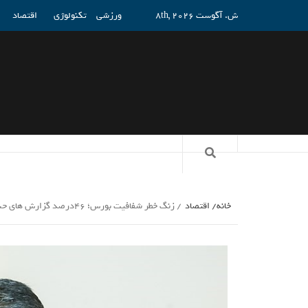
ش. آگوست 8th, 2026
ورزشی
تکنولوژی
اقتصاد
خانه
اقتصاد
زنگ خطر شفافیت بورس؛ 46درصد گزارش های حسابرسی بورس مشروط است_راسخ