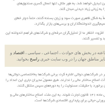
ین تبدیل خواهد شد. به طور مثال، تنها اعمال کسری صندوق‌های
 به زیانی زیاد دیدنی مبدل کند.
طً به شکل ظاهری صورت سود و زیان بسنده کنند، حتماً دچار خطای
یم‌گیری اندوخته‌گذاران و برسی‌های بازار بگذارد.
فزود: انتظار ما از تحلیل‌گران حرفه‌ای و شرکت‌های فراهم اندوخته این
 و تفسیر کنند.
اقتصاد
و
ایر مناطق جهان را در وب سایت خبری
راسخ
بخوانید.
در شرکت‌های دولتی اشاره کرد: برخی شرکت‌ها به‌اختصاصی دولتی‌ها
أت اصلاح ساختار مالی را ندارند. طبق معمولً مدیران جاری این اعداد را
ن برخورد با حقیقت، مسئولیت را به دوره‌های سپس منتقل کنند.
او گفت: این نوع نگرش علتشده برخی صنایع حتی مشمول ماده 141 قانون تجارت شوند. به این علت، اصلاح ساختارهای مالی و
ورتی حیاتی برای پایداری اقتصادی شرکت‌ها است.