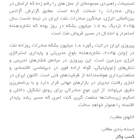
تصمیمات راهبردی مجموعه‌ای از عمل های را رقم زده که ارامش در
روال صادرات را ضمانت کرده است. مطابق گزارش آژانس
بین‌المللی انرژی، میانگین صادرات نفت ایران در نیمه نخست سال
2025 نزدیک به 1.7 میلیون بشکه در روز بوده که نشان‌دهنده
استمرار و اعتدال در مسیر فروش نفت است.
پیروزی ایران در ثبت رکورد 1.8 میلیون بشکه صادرات روزانه نفت
در ژوئن 2025، نشان‌دهنده بلوغ مدیریتی و پایداری استراتژی
انرژی سرزمین است. این پیروزی در میانه‌ی فشارهای تحریمی و
تنش‌های ژئوپلیتیکی، گواه اراده قوی در دیپلماسی اقتصادی و
منفعت‌برداری هوشمندانه از ظرفیت‌های فنی است. اکنون ایران در
اغاز‌ی رقابت جدی‌تر در بازارهای جهانی قرار دارد و با برنامه‌ریزی
دقیق می‌تواند از این موج صادراتی برای رونق تشکیل داخلی و
تحکیم زیرساخت‌ها منفعت گیری کند؛ امری که مسیر رشد پایدار
اقتصاد را هموار خواهد ساخت.
انتهای مطلب/
دسته بندی مطالب
کسب وکار