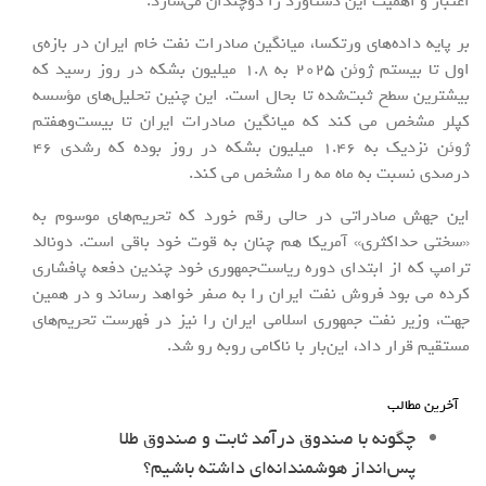
اعتبار و اهمیت این دستاورد را دوچندان می‌سازد.
بر پایه داده‌های ورتکسا، میانگین صادرات نفت خام ایران در بازه‌ی
اول تا بیستم ژوئن 2025 به 1.8 میلیون بشکه در روز رسید که
بیشترین سطح ثبت‌شده تا بحال است. این چنین تحلیل‌های مؤسسه
کپلر مشخص می کند که میانگین صادرات ایران تا بیست‌وهفتم
ژوئن نزدیک به 1.46 میلیون بشکه در روز بوده که رشدی 46
درصدی نسبت به ماه مه را مشخص می کند.
این جهش صادراتی در حالی رقم خورد که تحریم‌های موسوم به
«سختی حداکثری» آمریکا هم چنان به قوت خود باقی است. دونالد
ترامپ که از ابتدای دوره ریاست‌جمهوری خود چندین دفعه پافشاری
کرده می بود فروش نفت ایران را به صفر خواهد رساند و در همین
جهت، وزیر نفت جمهوری اسلامی ایران را نیز در فهرست تحریم‌های
مستقیم قرار داد، این‌بار با ناکامی روبه رو شد.
آخرین مطالب
چگونه با صندوق درآمد ثابت و صندوق طلا
پس‌انداز هوشمندانه‌ای داشته باشیم؟