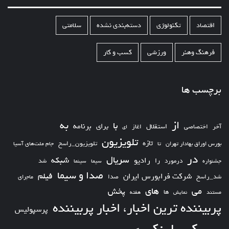
اقتصاد
تکنولوژی
دسته‌بندی نشده
سلامتی
فرهنگ وهنر
ورزشی
کسب و کار
برچسب ها
از
به
با
برای
برنامه
استقلال
آخر
اختصاصی
اغاز
ای
تلویزیون
تازه
تلویزیون_راسخ
بورس اوراق بهادار تهران
تا
جام ملت‌های آسیا
در
سریال
شبکه
رادیو
را
درمورد
سیما
شد
جشنواره
سینما
صدا و سیما
فیلم
شرکت فرابورس ایران
شد_راسخ
صدا
ماجرای
های
می
پخش
ها
مستند
نمایش
هفته
پربیننده ترین اخبار، اخبار پربیننده
پرسپولیس