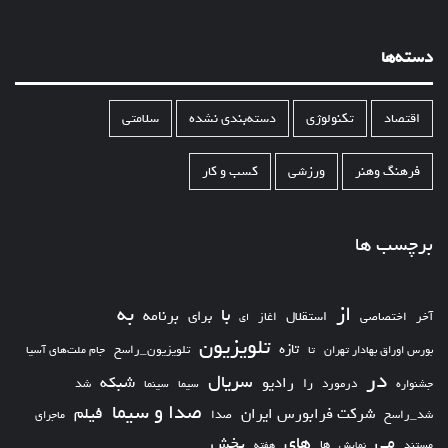
دسته‌ها
اقتصاد
تکنولوژی
دسته‌بندی نشده
سلامتی
فرهنگ وهنر
ورزشی
کسب و کار
برچسب ها
از
به
با
برای
برنامه
استقلال
آخر
اختصاصی
اغاز
ای
تلویزیون
تازه
تلویزیون_راسخ
بورس اوراق بهادار تهران
تا
جام ملت‌های آسیا
در
سریال
شبکه
رادیو
را
درمورد
سیما
شد
جشنواره
سینما
صدا و سیما
فیلم
شرکت فرابورس ایران
شد_راسخ
صدا
ماجرای
های
می
پخش
ها
مستند
نمایش
هفته