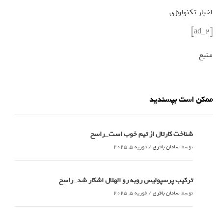
اخبار تکنولوژی
[ad_2]
منبع
ممکن است بپسندید
شناخت کارتال از تیم خوب است_راسخ
توسط
سامان باقری
/
فوریه 5, 2025
ترکیب پرسپولیس روبه رو الهلال اشکار شد_راسخ
توسط
سامان باقری
/
فوریه 5, 2025