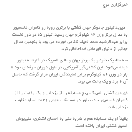
خبرگزاری موج
​، دیوید
تیلور
جادوگر جهان
کشتی
با برتری روبه رو کامران قاسمپور
به مدال برنز وزن ۹۲ کیلوگرم جهان رسید. تیلور که در دور نخست
برابر عبدالرشید سعداله‌یف ناکامی خورده می بود با پنجمین مدال
جهانی از دنیای قهرمانی خداحافظی کرد.
سه طلا، یک نقره و یک برنز جهان و طلای المپیک در کارنامه تیلور
دیده می‌شود. این کشتی‌گیر آمریکایی در طول دوران حرفه‌ای خود ۷
بار در وزن ۸۶ کیلوگرم برابر نمایندگان ایران قرار گرفت که حاصل
آن ۶ برد و یک باخت می بود.
قهرمان کشتی المپیک، پنج مسابقه را از یزدانی و یک رقابت را از
کامران قاسمپور برد. تیلور در مسابقات جهانی ۲۰۲۱ اسلو مغلوب
یزدانی شد.
یقیناً او یک مسابقه هم با ضربه فنی به احسان لشکری، ملی‌پوش
اسبق کشتی ایران باخته است.