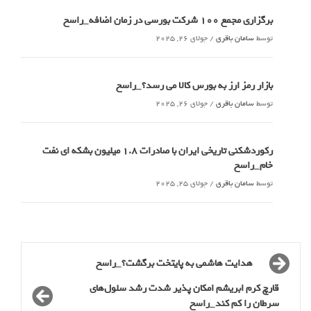
برگزاری مجمع 100 شرکت بورسی در زمان اضافه_راسخ
توسط
سامان باقری
/
جولای 26, 2025
بازار رمز ارز به بورس کالا می رسد؟_راسخ
توسط
سامان باقری
/
جولای 26, 2025
رکوردشکنی تاریخی ایران با صادرات 1.8 میلیون بشکه ای نفت
خام_راسخ
توسط
سامان باقری
/
جولای 25, 2025
هدایت هاشمی به پایتخت برگشت؟_راسخ
قارچ کرم ابریشم امکان پذیر شدت رشد سلول‌های
سرطان را کم کند_راسخ