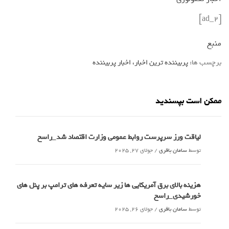
[ad_2]
منبع
برچسب ها:
پربیننده ترین اخبار، اخبار پربیننده
ممکن است بپسندید
لیاقت ورز سرپرست روابط عمومی وزارت اقتصاد شد_راسخ
توسط
سامان باقری
/
جولای 27, 2025
هزینه بالای برق آمریکایی ها زیر سایه تعرفه های ترامپ بر پنل های
خورشیدی_راسخ
توسط
سامان باقری
/
جولای 26, 2025