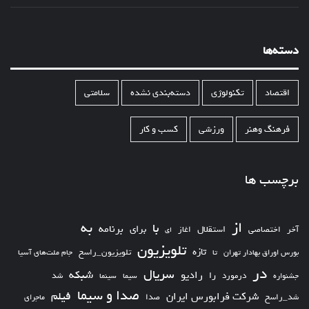
دسته‌ها
اقتصاد
تکنولوژی
دسته‌بندی نشده
سلامتی
فرهنگ وهنر
ورزشی
کسب و کار
برچسب ها
از
به
با
برای
برنامه
استقلال
آخر
اختصاصی
اغاز
ای
تلویزیون
تازه
تلویزیون_راسخ
بورس اوراق بهادار تهران
تا
جام ملت‌های آسیا
در
سریال
شبکه
رادیو
را
درمورد
سیما
شد
جشنواره
سینما
صدا و سیما
فیلم
شرکت فرابورس ایران
شد_راسخ
صدا
ماجرای