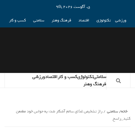
ی. آگوست 9th, 2026
ورزشی
تکنولوژی
اقتصاد
فرهنگ وهنر
سلامتی
کسب و کار
سلامتی
تکنولوژی
کسب و کار
اقتصاد
ورزشی
فرهنگ وهنر
خانه
سلامتی
راز تشخیص غذای سالم آشکار شد: به حواس خود مطمعن
کنید_راسخ