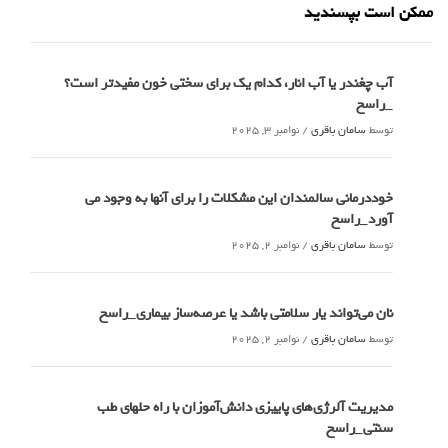
ممکن است بپسندید
آب چغندر یا آب انار، کدام‌ یک برای سختی خون مفیدتر است؟
_راسخ
توسط
سامان باقری
/
نوامبر 3, 2025
خوددرمانی سالمندان این مشکلات را برای آنها به وجود می
آورد_راسخ
توسط
سامان باقری
/
نوامبر 2, 2025
نان می‌تواند یار سلامتی باشد یا عرصه‌ساز بیماری_راسخ
توسط
سامان باقری
/
نوامبر 2, 2025
مدیریت آلرژی‌های پاییزی دانش‌آموزان با راه حلهای طب
سنتی_راسخ