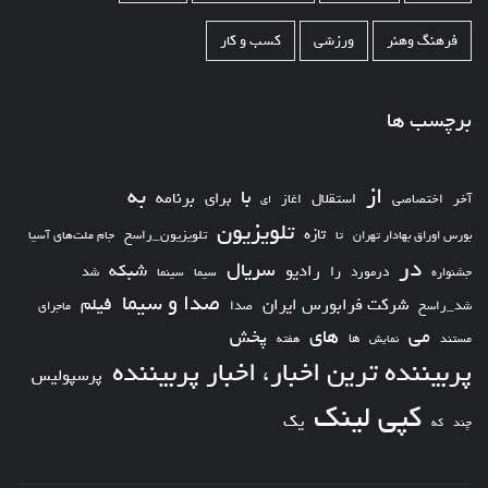
فرهنگ وهنر
ورزشی
کسب و کار
برچسب ها
از
به
با
برای
برنامه
استقلال
آخر
اختصاصی
اغاز
ای
تلویزیون
تازه
تلویزیون_راسخ
بورس اوراق بهادار تهران
تا
جام ملت‌های آسیا
در
سریال
شبکه
رادیو
را
درمورد
سیما
شد
جشنواره
سینما
صدا و سیما
فیلم
شرکت فرابورس ایران
شد_راسخ
صدا
ماجرای
های
می
پخش
ها
مستند
نمایش
هفته
پربیننده ترین اخبار، اخبار پربیننده
پرسپولیس
کپی لینک
یک
چند
که