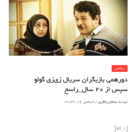
سلامتی
دورهمی بازیگران سریال زی‌زی گولو
سپس از ۲۰ سال_راسخ
توسط
سامان باقری
/
دسامبر 16, 2024
[ad_1]