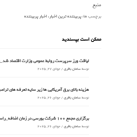
منبع
برچسب ها:
پربیننده ترین اخبار، اخبار پربیننده
ممکن است بپسندید
لیاقت ورز سرپرست روابط عمومی وزارت اقتصاد شد_
توسط
سامان باقری
/
جولای 27, 2025
هزینه بالای برق آمریکایی ها زیر سایه تعرفه های تر
توسط
سامان باقری
/
جولای 26, 2025
برگزاری مجمع 100 شرکت بورسی در زمان اضافه_راسخ
توسط
سامان باقری
/
جولای 26, 2025