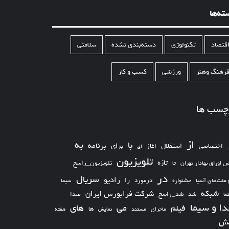
ته‌ها
قتصاد
تکنولوژی
دسته‌بندی نشده
سلامتی
رهنگ وهنر
ورزشی
کسب و کار
چسب ها
از
به
با
برای
برنامه
استقلال
اختصاصی
اغاز
ای
تلویزیون
تازه
تلویزیون_راسخ
س اوراق بهادار تهران
تا
در
سریال
رادیو
را
درمورد
سیما
 ملت‌های آسیا
جشنواره
شبکه
شرکت فرابورس ایران
شد_راسخ
شد
صدا
ما
ا و سیما
های
می
فیلم
ها
ماجرای
مستند
نمایش
هفته
ش