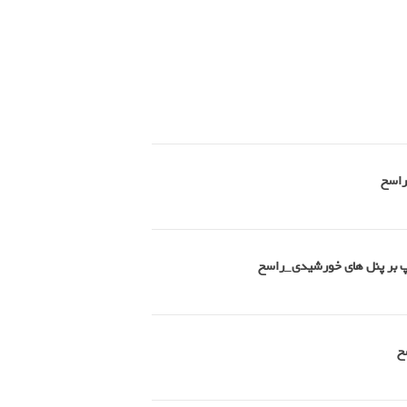
راسخ
امپ بر پنل های خورشیدی_راسخ