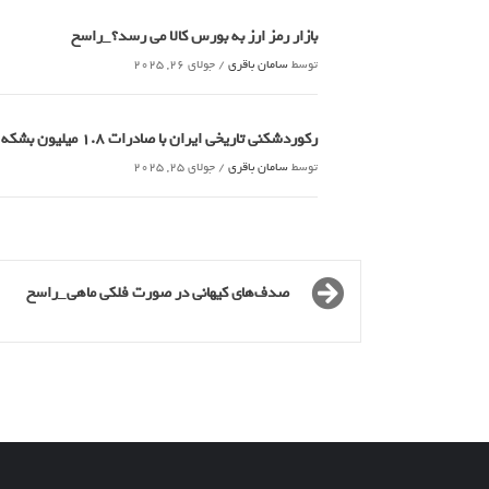
بازار رمز ارز به بورس کالا می رسد؟_راسخ
توسط
سامان باقری
/
جولای 26, 2025
رکوردشکنی تاریخی ایران با صادرات 1.8 میلیون بشکه ای نفت خام_راسخ
توسط
سامان باقری
/
جولای 25, 2025
صدف‌های کیهانی در صورت فلکی ماهی_راسخ