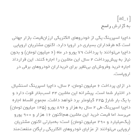
[ad_1]
به گزارش
راسخ
داچیا اسپرینگ یکی از خودروهای الکتریکی ارزان‌قیمت بازار جهانی
است که طرفداران بسیاری در اروپا دارد. اکنون مشتریان اروپایی
داچیا می‌توانند با پرداخت 79 یورو در ماه (6 میلیون تومان) و بدون
نیاز به پیش‌پرداخت 2 سال این ماشین را اجاره کنند. این قرارداد
اجاره خرید وفروش‌ای بی‌نظیر برای خریداران خودروهای برقی در
اروپاست.
در ازای پرداخت 6 میلیون تومان، 2 سال، داچیا اسپرینگ اسنشیال
در اختیار شما است. پیشرانه این ماشین 44 اسب‌بخار قوت دارد و
با یک‌ بار شارژ 225 کیلومتر برد خواهد داشت. مجموع اقساط اجاره
داچیا اسپرینگ طی 2 سال به هزار و 896 یورو (145 میلیون تومان)
می‌رسد اما قیمت خرید این ماشین هم‌اکنون 16 هزار و 900 یورو
(یک‌میلیارد و 290 میلیون تومان) است؛ به‌عبارتی اکنون مشتریان
اروپایی می‌توانند از مزایای خودروهای الکتریکی رایگان منفعت‌مند