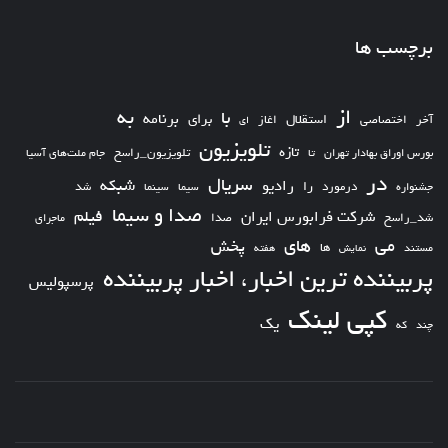
برچسب ها
از
به
با
برای
برنامه
استقلال
آخر
اختصاصی
اغاز
ای
تلویزیون
تازه
تلویزیون_راسخ
بورس اوراق بهادار تهران
تا
جام ملت‌های آسیا
در
سریال
شبکه
رادیو
را
درمورد
سیما
شد
جشنواره
سینما
صدا و سیما
فیلم
شرکت فرابورس ایران
شد_راسخ
صدا
ماجرای
های
می
پخش
ها
مستند
نمایش
هفته
پربیننده ترین اخبار، اخبار پربیننده
پرسپولیس
کپی لینک
یک
چند
که