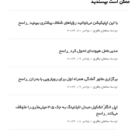
ممکن است بپسندید
با این اپلیکیشن می‌توانید رؤیاهای شفاف بیشتری ببینید_راسخ
توسط
سامان باقری
/
نوامبر 20, 2024
مدیرعامل هیوندای تحول کرد_راسخ
توسط
سامان باقری
/
نوامبر 19, 2024
برگزاری مانور آمادگی همراه اول برای رویارویی با بحران_راسخ
توسط
سامان باقری
/
نوامبر 19, 2024
اپل انگارً تشکیل مبدل لایتنینگ به جک ۳.۵ میلی‌متری را متوقف
می‌کند_راسخ
توسط
سامان باقری
/
نوامبر 18, 2024