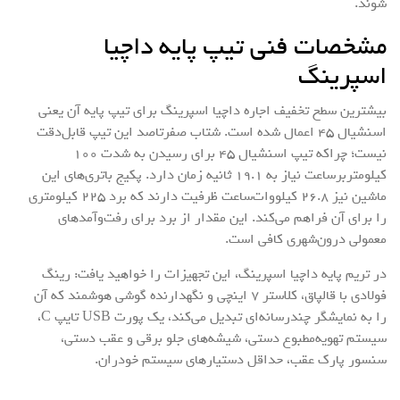
شوند.
مشخصات فنی تیپ پایه داچیا
اسپرینگ
بیشترین سطح تخفیف اجاره داچیا اسپرینگ برای تیپ پایه آن یعنی
اسنشیال 45 اعمال شده است. شتاب صفرتاصد این تیپ قابل‌دقت
نیست؛ چراکه تیپ اسنشیال 45 برای رسیدن به شدت 100
کیلومتربرساعت نیاز به 19.1 ثانیه زمان دارد. پکیج باتری‌های این
ماشین نیز 26.8 کیلووات‌ساعت ظرفیت دارند که برد 225 کیلومتری
را برای آن فراهم می‌کند. این مقدار از برد برای رفت‌وآمدهای
معمولی درون‌شهری کافی است.
در تریم پایه داچیا اسپرینگ، این تجهیزات را خواهید یافت: رینگ
فولادی با قالپاق، کلاستر 7 اینچی و نگهدارنده گوشی هوشمند که آن
را به نمایشگر چندرسانه‌ای تبدیل می‌کند، یک پورت USB‌ تایپ C،
سیستم تهویه‌مطبوع دستی، شیشه‌های جلو برقی و عقب دستی،
سنسور پارک عقب، حداقل دستیارهای سیستم خودران.