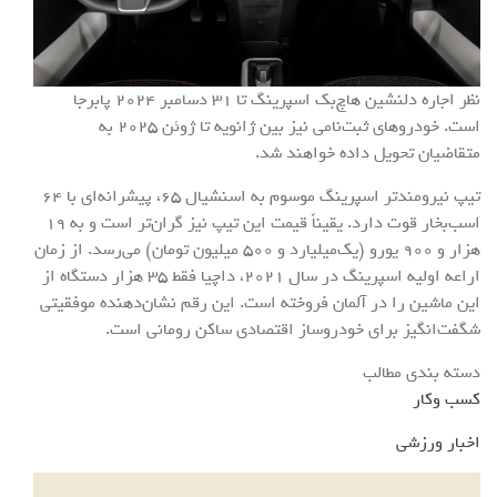
نظر اجاره دلنشین هاچ‌بک اسپرینگ تا 31 دسامبر 2024 پابرجا
است. خودروهای ثبت‌نامی نیز بین ژانویه تا ژوئن 2025 به
متقاضیان تحویل داده خواهند شد.
تیپ نیرومندتر اسپرینگ موسوم به اسنشیال 65، پیشرانه‌ای با 64
اسب‌بخار قوت دارد. یقیناً قیمت این تیپ نیز گران‌تر است و به 19
هزار و 900 یورو (یک‌میلیارد و 500 میلیون تومان) می‌رسد. از زمان
اراعه اولیه اسپرینگ در سال 2021، داچیا فقط 35 هزار دستگاه از
این ماشین را در آلمان فروخته است. این رقم نشان‌دهنده موفقیتی
شگفت‌انگیز برای خودروساز اقتصادی ساکن رومانی است.
دسته بندی مطالب
کسب وکار
اخبار ورزشی