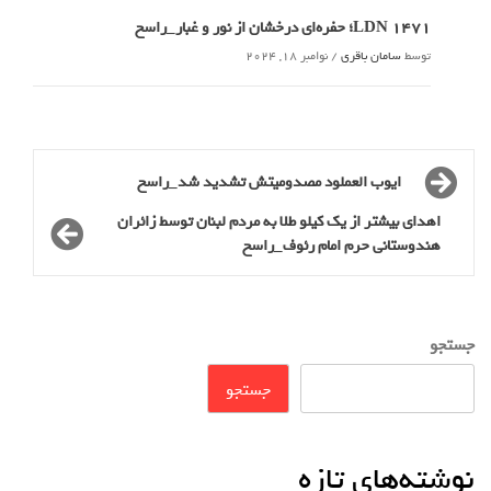
LDN 1471؛ حفره‌ای درخشان از نور و غبار_راسخ
توسط
سامان باقری
/
نوامبر 18, 2024
ایوب العملود مصدومیتش تشدید شد_راسخ
اهدای بیشتر از یک کیلو طلا به مردم لبنان توسط زائران
هندوستانی حرم امام رئوف_راسخ
جستجو
جستجو
نوشته‌های تازه