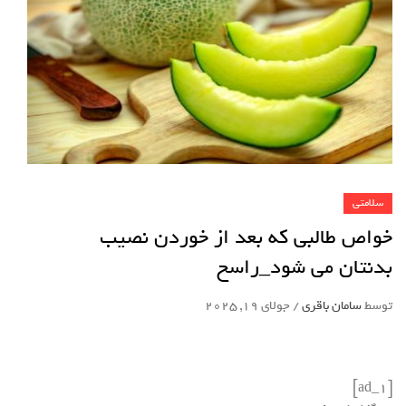
سلامتی
خواص طالبی که بعد از خوردن نصیب
بدنتان می شود_راسخ
توسط
سامان باقری
/
جولای 19, 2025
[ad_1]