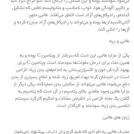
می‌شود سودمند بوده و این مشکل را درمان کند. سو مزاج سرد کبد
بر تاثییر آلودگی هوا، خواب نامناسب و متابولیسم ناقص که تشکیل
کننده‌ی رادیکال‌های آزاد است اتفاق می‌افتد. طالبی حاوی
آنتی‌اکسیدان‌ها بوده و می‌تواند با رادیکال‌های آزاد مبارزه کرده و
آن‌ها را خنثی کند.
طالبی و ریه
یکی از مزایا طالبی این است که سرشار از ویتامین C بوده و به
همین علت برای درمان عفونت‌ها سودمند است. ویتامین C برای
بهبود گردش خون و اکسیژن‌رسانی به اندام‌های بدن زیاد الزامی
است؛ در تابستان گرما جهت تعریق زیاد شده و املاح بسیاری از بدن
دفع می‌شود؛ طالبی می‌تواند از سلامتی بدن حمایتکند. یکی دیگر از
مزایا طالبی وجود مقادیر بالای پتاسیم در آن است که پتاسیم به
گفتن یک ماده الزامی در انقباض عضلات و تحکیم کارکرد سیستم
تنفسی بدن زیاد سودمند و اثرگذار است.
زیان های طالبی
مصرف طالبی به افرادی که طبع گرم و تر دارند، پیشنهاد نمی‌شود.