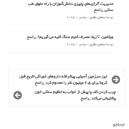
مدیریت آلرژی‌های پاییزی دانش‌آموزان با راه حلهای طب
سنتی_راسخ
توسط
سامان باقری
/
نوامبر 1, 2025
ویتامین C زیاد مصرف کنیم سنگ کلیه می گیریم؟_راسخ
توسط
سامان باقری
/
نوامبر 1, 2025
این سرزمین آسیایی پیشرفته داروهای خوراکی تاریخ قبل
کرونا برای ۲.۵ میلیون نفر را معدوم کرد_راسخ
چرب کردن کف پا پیش از خواب به تنظیم سختی خون
پشتیبانی می‌کند_راسخ
جستجو