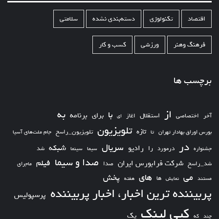
اقتصاد
تکنولوژی
دسته‌بندی نشده
سلامتی
فرهنگ وهنر
ورزشی
کسب و کار
برچسب ها
از
به
با
برای
برنامه
استقلال
آخر
اختصاصی
اغاز
ای
تلویزیون
تازه
تلویزیون_راسخ
بورس اوراق بهادار تهران
تا
جام ملت‌های آسیا
در
سریال
شبکه
رادیو
را
درمورد
سیما
شد
جشنواره
سینما
صدا و سیما
فیلم
شرکت فرابورس ایران
شد_راسخ
صدا
ماجرای
های
می
پخش
ها
مستند
نمایش
هفته
پربیننده ترین اخبار، اخبار پربیننده
پرسپولیس
کپی لینک
یک
چند
که