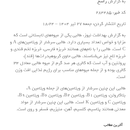
به گزارش
راسخ
کد
خبر
: 284485
تاریخ انتشار کردن: جمعه 27 تير 1404 – 18:24
به گزارش بهداشت نیوز، طالبی یکی از میوه‌های تابستانی است که
مزایا و خواص تعداد بسیاری دارد. طالبی سرشار از ویتامین‌های A و
C است. طالبی را با نام‌های همانند خربزه فارسی، خربزه تخم قندی و
خربزه تلخ نیز می‌شناسند. طالبی حاوی کربوهیدرات‌ها (قند)،
پروتئین و آب است که کالری هر صد گرم از میوه طالبی معادل ۳۴
کالری بوده و از جمله میوه‌های مناسب برای رژیم غذایی افت وزن
است.
طالبی این چنین سرشار از ویتامین‌های از جمله ویتامین A،
بتاکاروتن، ویتامین B1، ویتامین B2، ویتامین B6، ویتامین B9،
ویتامین C و ویتامین K است. طالبی این چنین سرشار از مواد
معدنی همانند پتاسیم، کلسیم، آهن، منیزیم، فسفر و روی است.
آخرین مطالب