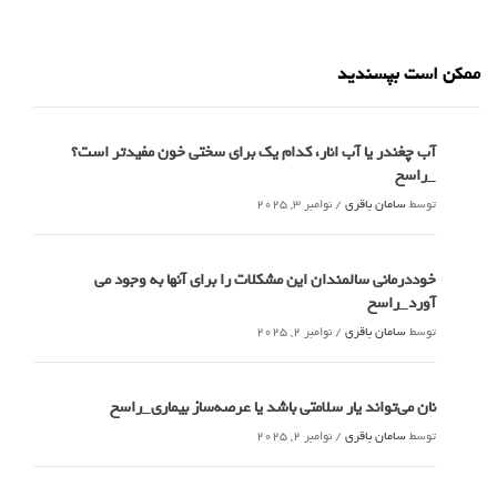
ممکن است بپسندید
آب چغندر یا آب انار، کدام‌ یک برای سختی خون مفیدتر است؟
_راسخ
توسط
سامان باقری
/
نوامبر 3, 2025
خوددرمانی سالمندان این مشکلات را برای آنها به وجود می
آورد_راسخ
توسط
سامان باقری
/
نوامبر 2, 2025
نان می‌تواند یار سلامتی باشد یا عرصه‌ساز بیماری_راسخ
توسط
سامان باقری
/
نوامبر 2, 2025