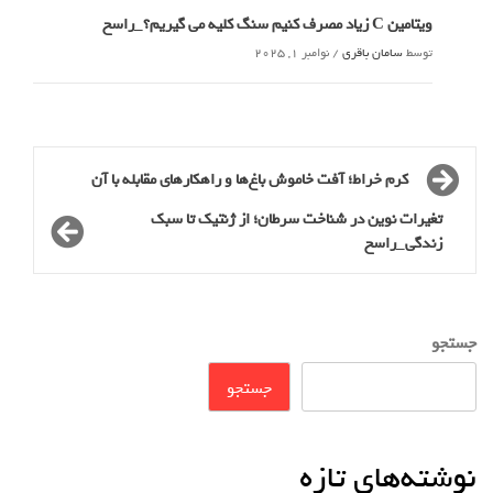
ویتامین C زیاد مصرف کنیم سنگ کلیه می گیریم؟_راسخ
توسط
سامان باقری
/
نوامبر 1, 2025
کرم خراط؛ آفت خاموش باغ‌ها و راهکارهای مقابله با آن
تغیرات نوین در شناخت سرطان؛ از ژنتیک تا سبک
زندگی_راسخ
جستجو
جستجو
نوشته‌های تازه