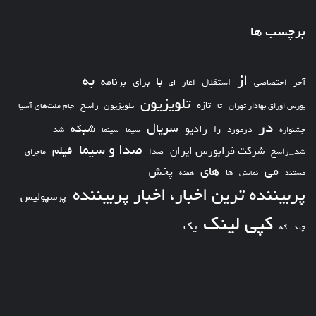
برچسب ها
از
به
با
برای
برنامه
استقلال
آخر
اختصاصی
اغاز
ای
تلویزیون
تازه
تلویزیون_راسخ
بورس اوراق بهادار تهران
تا
جام ملت‌های آسیا
در
سریال
شبکه
رادیو
را
درمورد
سیما
شد
جشنواره
سینما
صدا و سیما
فیلم
شرکت فرابورس ایران
شد_راسخ
صدا
ماجرای
های
می
پخش
ها
مستند
نمایش
هفته
پربیننده ترین اخبار، اخبار پربیننده
پرسپولیس
کپی لینک
یک
چند
که