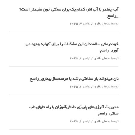
آب چغندر یا آب انار، کدام‌ یک برای سختی خون مفیدتر است؟
_راسخ
توسط
سامان باقری
/
نوامبر 3, 2025
خوددرمانی سالمندان این مشکلات را برای آنها به وجود می
آورد_راسخ
توسط
سامان باقری
/
نوامبر 2, 2025
نان می‌تواند یار سلامتی باشد یا عرصه‌ساز بیماری_راسخ
توسط
سامان باقری
/
نوامبر 2, 2025
مدیریت آلرژی‌های پاییزی دانش‌آموزان با راه حلهای طب
سنتی_راسخ
توسط
سامان باقری
/
نوامبر 1, 2025