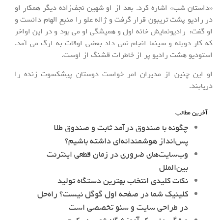
«داستان شب» اشاره کرد. بعد از او شهین نجف‌زاده دیگر همکارِ او
در رادیو پشت تریبون قرار گرفت و ژاله علو را منبع الهام دانست و
او گفت: رادیونمایش خانه اول و همیشگی او می بود و در این اواخر
که کار دوبله و سینما انجام نمی داد بعضی اوقات به ارگ می آمد.
استودیو هشت رادیو پر از خاطرات قشنگ از اوست.
او این چنین از مدیران امر خواست دوستان پیشکسوت زنده را
دریابند.
آخرین مطالب
چگونه با صندوق درآمد ثابت و صندوق طلا
پس‌انداز هوشمندانه‌ای داشته باشیم؟
وب‌سایت‌های ضروری در زمان قطعی اینترنت
بین‌الملل
نکات کلیدی انتخاب بهترین دستگاه تولید
کلینیک شما در صفحه اول گوگل نیست؟ راه‌حل
در طراحی سایت و سئو تخصصی است