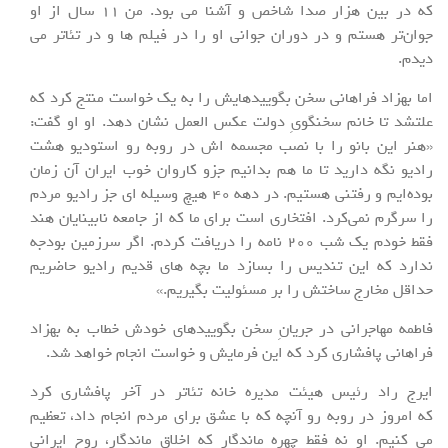
که در بین هزار صدا شاخص و آشنا می بود. من 11 سال از او
جوان‌تر هستم و در دوران جوانی او را در فیلم ها و در تئاتر می
دیدم.
اما بهزاد فراهانی سخن بگویید‌هایش را به یک خواست منتج کرد که
علتشد تا خانم سخنگویِ دولت عکس العمل نشان دهد. او او گفت:
«هنر این بانو را با نصب مجسمه اش در روبه رو استودیو هشت
رادیو نگه دارید تا ما هم بدانیم جزو کاروان خوب ایران آن زمان
بوده‌ایم و رفتنی هستیم. در دهه 40 هیچ وسیله ای جز رادیو مردم
را سرگرم نمی‌کرد. افتخاری است برای ما که از جامعه نابینایان هند
فقط خودم یک شب 200 نامه را دریافت کردم. اگر سرزمین بودجه
ندارد که این تندیس را بسازد ما بچه های قدیم رادیو حاضریم
حداقل مخارج ساختش را بر مسئولیت بگیریم.»
فاطمه مهاجرانی در جریانِ سخن بگویید‌های خودش خطاب به بهزاد
فراهانی پافشاری کرد که این فرمایش و خواست انجام خواهد شد.
ایرج راد رئیس هیئت مدیره خانه تئاتر در آخر پافشاری کرد
که امروز در روبه رو آنچه که با عشق برای مردم انجام داد، تعظیم
می کنیم. او نه فقط چهره ماندگار که اخلاق ماندگار، روح ایرانی