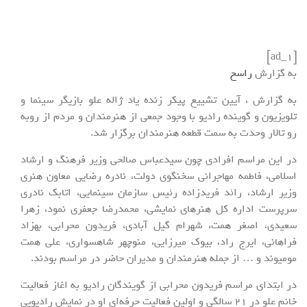
[ad_1]
به گزارش
راسخ
به گزارش ، آیین تشییع پیکر زنده یاد ژاله علو بازیگر سینما و
تلویزیون و گوینده رادیو با وجود جمعی از هنرمندان و مردم از روبه
رو تالار وحدت به سمت قطعه هنرمندان برگزار شد.
در این مراسم افرادی چون سیدعباس صالحی وزیر فرهنگ و ارشاد
اسلامی، فاطمه مهاجرانی سخنگوی دولت، نادره رضایی معاون هنری
وزیر ارشاد، رائد فریدزاده رئیس سازمان سینمایی، اتابک نادری
سرپرست اداره کل هنرهای نمایشی، محمدرضا جعفری نمود، زهرا
سعیدی، اصغر همت، شهرام گیل آبادی، فریدون محرابی، بهزاد
فراهانی، ایرج راد، بیوک میرزایی، منوچهر شاهسواری، علی همت
مومیوند و … از جمله هنرمندان و مدیران حاضر در مراسم بودند.
در ابتدای مراسم فریدون محرابی از گویندگان رادیو به اغاز فعالیت
خانم علو در 21 سالگی و اولین فعالیت حرفه‌ای او در نمایش رادیویی