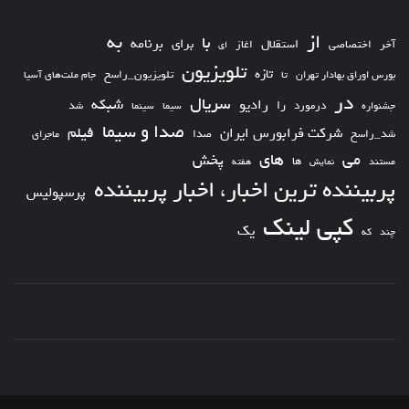
از
به
با
برای
برنامه
استقلال
آخر
اختصاصی
اغاز
ای
تلویزیون
تازه
تلویزیون_راسخ
بورس اوراق بهادار تهران
تا
جام ملت‌های آسیا
در
سریال
شبکه
رادیو
را
درمورد
سیما
شد
جشنواره
سینما
صدا و سیما
فیلم
شرکت فرابورس ایران
شد_راسخ
صدا
ماجرای
های
می
پخش
ها
مستند
نمایش
هفته
پربیننده ترین اخبار، اخبار پربیننده
پرسپولیس
کپی لینک
یک
چند
که