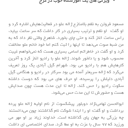
ویژگی های یک آموزشگاه خوب در کرج
مسعود فروتن به نظم بلامنازع ژاله علو در فعالیت‌هایش اشاره کرد و
او گفت: او نظم و ترتیب بسیاری در کار داشت که سر ساعت بیاید،
راس ساعت اغاز کند و حتی چای بخورد. شاهرخ وقتی نظر داد که به
من ضبط صوت می‌دهد تا اینها را ثبت کنم اما خود خانم علو مخالفت
کرد و او گفت در خاطراتم اسامی بسیاری هست که نمی‌خواهم غیبت
محسوب شود و یا دلخور شوند. ژاله علو با رادیو اغاز کرد و آخرین
کارهایش هم با رادیو می بود. شهرام گیل آبادی یک روز تعریف
می‌کرد که ژاله سریعتر آمده می بود سرکار در رادیو و هنگامی گیل
آبادی دلیلش را پرسیده، او حرف های می بود که دوست داشته
سکوت رادیو را حس کند. ژاله تا این مدت هست چون صدایش
هست و حضورش تا این مدت حس می‌شود.
ابوالحسن تهامی‌نژاد دوبلور پیشکسوت از نامِ اولیه ژاله علو پرده
برداشت و او گفت: او را ابتدا شوکت نام گذاشتند چون می‌دانستند
چه بزرگی به جهان پای گذاشته است. خداوند زیاد بر او مهر می
ورزید که 97 سال با عزت به او عطا کرد. صدای اختصاصی ای داشت