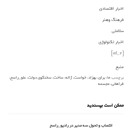
اخبار اقتصادی
فرهنگ وهنر
سلامتی
اخبار تکنولوژی
[ad_2]
منبع
برچسب ها:
برای
،
بهزاد
،
خواست
،
ژاله
،
ساخت
،
سخنگوی دولت
،
علو_راسخ
،
فراهانی
،
مجسمه
ممکن است بپسندید
انتصاب و تحول سه مدیر در رادیو_راسخ