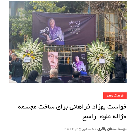
فرهنگ وهنر
خواست بهزاد فراهانی برای ساخت مجسمه
«ژاله علو»_راسخ
توسط
سامان باقری
/
دسامبر 25, 2024