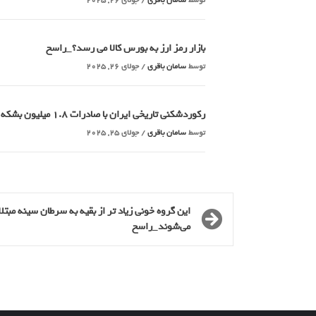
توسط
سامان باقری
/
جولای 26, 2025
بازار رمز ارز به بورس کالا می رسد؟_راسخ
توسط
سامان باقری
/
جولای 26, 2025
رکوردشکنی تاریخی ایران با صادرات 1.8 میلیون بشکه ای نفت خام_راسخ
توسط
سامان باقری
/
جولای 25, 2025
این گروه خونی زیاد تر از بقیه به سرطان سینه مبتلا
می‌شوند_راسخ