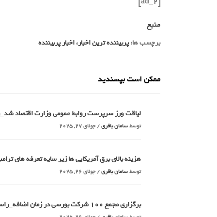
[ad_2]
منبع
برچسب ها:
پربیننده ترین اخبار، اخبار پربیننده
ممکن است بپسندید
لیاقت ورز سرپرست روابط عمومی وزارت اقتصاد شد_
توسط
سامان باقری
/
جولای 27, 2025
هزینه بالای برق آمریکایی ها زیر سایه تعرفه های تر
توسط
سامان باقری
/
جولای 26, 2025
برگزاری مجمع 100 شرکت بورسی در زمان اضافه_راسخ