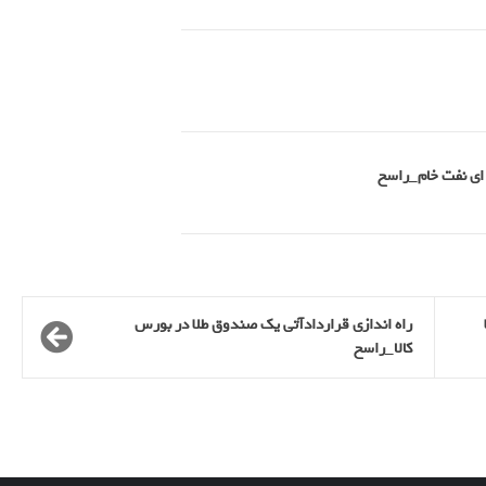
راه اندازی قراردادآتی یک صندوق طلا در بورس
کالا_راسخ