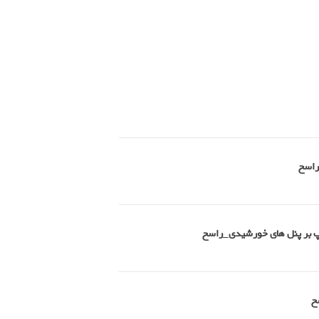
راسخ
امپ بر پنل های خورشیدی_راسخ