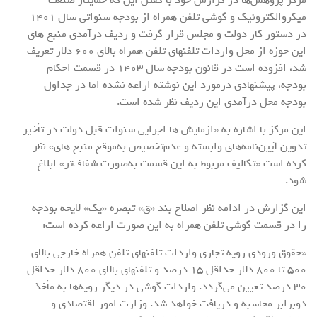
میکروالکترونیک و گوشی تلفن همراه از بودجه سنواتی سال 1401
در دستور کار دولت و مجلس قرار گرفت و ردیف درآمدی منبع های
این حوزه از محل واردات تلفنهای تلفن همراه بالای ۶۰۰ دلار تعریف
شد، افزوده است در قانون بودجه سال 1403 در قسمت احکام
بودجه، پیشنهادی درمورد این نوشته اراعه نشده اما در جداول
بودجه محل درآمدی این ردیف نظر شده است.
این مرکز با اشاره به «ازمایش ها اجرایی سنوات قبل دولت در تأخیر
تدوین آیین‌نامه‌های وابسته و عدم‌تخصیص به‌موقع منبع های» نظر
کرده است «تکالیف مربوط به این قسمت به‌صورت شفاف‌تر» ابلاغ
شود.
این گزارش در ادامه نظر اصلاح بند «ق» تبصره «یک» لایحه بودجه
را در قسمت گوشی تلفن همراه به این صورت اراعه کرده است:
«حقوق ورودی رویه تجاری واردات تلفنهای تلفن همراه خارجی بالای
۵۰۰ تا ۸۰۰ دلار حداقل ۱۵ درصد و تلفنهای بالای ۸۰۰ دلار حداقل
۳۰ درصد تعیین می‌گردد. واردات گوشی در دیگر رویه‌ها به مأخذ
دوبرابر محاسبه و دریافت خواهد شد. وزارت امور اقتصادی و