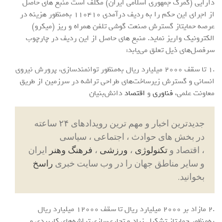
دارایی (گمرک جمهوری اسلامی ایران) مکلف است منبع های حاصل
از اجرای این حکم را به ردیف درآمدی 110410 به‌منظور هزینه در
عرصه حمایتاز گسترش صنعت گوشی تلفن همراه و ریز (میکرو)
الکترونیک واریز نماید. منبع های حاصل از این ردیف در چارچوب
سرفصل‌های ذیل تعلق می‌یابد:
.1 تا سقف 2000 میلیارد ریال به‌منظور توانمندسازی، پرورش نیروی
انسانی و گسترش زیرساخت‌های طراحی تراشه در سرزمین از طریق
معاونت علمی،
فناوری
و
اقتصاد
دانش‌بنیان
جدیدترین اخبار و مهم ترین رویدادهای ۲۴ ساعته
در بخش های حوادث ، اجتماعی ، سیاسی
، اقتصاد و
تکنولوژی
،
ورزشی
،
فرهنگ وهنر
ایران
و سایر مناطق جهان را در وب سایت خبری
راسخ
بخوانید.
.2 مازاد بر 2000 میلیارد ریال تا سقف 12000 میلیارد ریال
به‌منظور حمایتاز تشکیل زیاد و تجاری‌سازی تراشه‌های کاربردی و