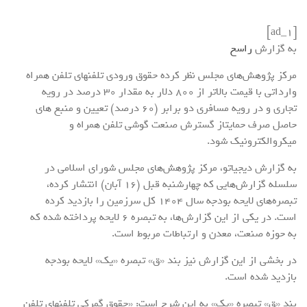
[ad_1]
به گزارش
راسخ
مرکز پژوهش‌های مجلس نظر کرده حقوق ورودی تلفنهای تلفن همراه
وارداتی با قیمت بالاتر از ۸۰۰ دلار به مقدار ۳۰ درصد در رویه
تجاری و در رویه مسافری دو برابر (۶۰ درصد) تعیین و منبع های
حاصل صرف حمایتاز گسترش صنعت گوشی‌ تلفن‌ همراه و
میکروالکترونیک شود.
به گزارش دیجیاتو،‌ مرکز پژوهش‌های مجلس شورای اسلامی در
سلسله گزارش‌‌هایی که چهارشنبه قبل (۱۶ آبان‌) انتشار کرده،
تبصره‌های لایحه بودجه سال ۱۴۰۴ کل سرزمین را بازدید کرده
است. در یکی از این گزارش‌ها، به تبصره ۶ لایحه پرداخته شده که
به حوزه صنعت، معدن و ارتباطات مربوط است.
در بخشی از این گزارش نیز بند «ق» تبصره «یک» لایحه بودجه
بازدید شده است.
بند «ق» تبصره «یک» به این شرح است: «حقوق گمرکی تلفنهای تلفن