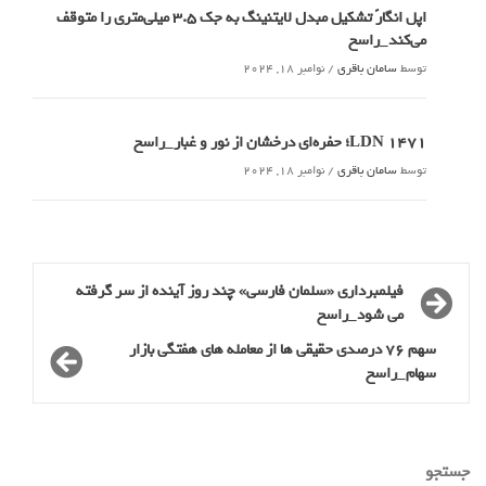
اپل انگارً تشکیل مبدل لایتنینگ به جک ۳.۵ میلی‌متری را متوقف
می‌کند_راسخ
توسط
سامان باقری
/
نوامبر 18, 2024
LDN 1471؛ حفره‌ای درخشان از نور و غبار_راسخ
توسط
سامان باقری
/
نوامبر 18, 2024
فیلمبرداری «سلمان فارسی» چند روز آینده از سر گرفته
می شود_راسخ
سهم 76 درصدی حقیقی ها از معامله های هفتگی بازار
سهام_راسخ
جستجو