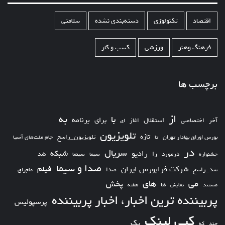
اقتصاد
تکنولوژی
دسته‌بندی نشده
سلامتی
فرهنگ وهنر
ورزشی
کسب و کار
برچسب ها
از
به
با
برای
برنامه
استقلال
آخر
اختصاصی
اغاز
ای
تلویزیون
تازه
تلویزیون_راسخ
بورس اوراق بهادار تهران
تا
جام ملت‌های آسیا
در
سریال
شبکه
رادیو
را
درمورد
سیما
شد
جشنواره
سینما
صدا و سیما
فیلم
شرکت فرابورس ایران
شد_راسخ
صدا
ماجرای
های
می
پخش
ها
مستند
نمایش
هفته
پربیننده ترین اخبار، اخبار پربیننده
پرسپولیس
کپی لینک
یک
چند
که