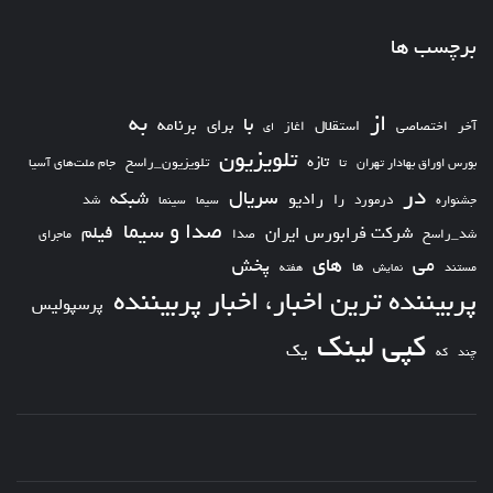
برچسب ها
از
به
با
برای
برنامه
استقلال
آخر
اختصاصی
اغاز
ای
تلویزیون
تازه
تلویزیون_راسخ
بورس اوراق بهادار تهران
تا
جام ملت‌های آسیا
در
سریال
شبکه
رادیو
را
درمورد
سیما
شد
جشنواره
سینما
صدا و سیما
فیلم
شرکت فرابورس ایران
شد_راسخ
صدا
ماجرای
های
می
پخش
ها
مستند
نمایش
هفته
پربیننده ترین اخبار، اخبار پربیننده
پرسپولیس
کپی لینک
یک
چند
که