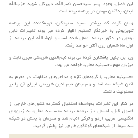
این فصل، وجود پسر سیدحسن نصرالله، دبیرکل شهید حزب‌الله
لبنان، به‌گفتن مهمان در برنامه بوده است.
همان گونه که پیشتر سعید ستودگان، تهیه‌کننده این برنامه
تلویزیونی به خبرنگار تسنیم اظهار کرده می بود: تغییرات قابل
توجهی در دکور برنامه اعمال شده است و ان‌شاالله این برنامه از
اول ماه شعبان روی آنتن خواهد رفت.
وی این چنین پافشاری کرده می بود: نجم‌الدین شریعتی مجری ثابت و
میزبان مهم «حسینیه معلی» خواهد می بود.
«حسینیه معلی» با گروه‌های تازه و مداحی‌های متفاوت، در محرم به
آنتن شبکه سه آمد و هم چنان نجم‌الدین شریعتی اجرای آن را بر
مسئولیت داشت.
در کنار این تغیرات، به‌واسطه استقبال گسترده کشورهای خارجی از
فصول قبل، امسال نیز ترجمه برنامه «حسینیه معلی» به زبان‌های
انگلیسی، عربی، اردو و ترکی انجام شد و همزمان با پخش در شبکه
سه سیما، از شبکه‌های گوناگون خارجی نیز پخش گردید.