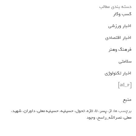
دسته بندی مطالب
کسب وکار
اخبار ورزشی
اخبار اقتصادی
فرهنگ وهنر
سلامتی
اخبار تکنولوژی
[ad_2]
منبع
برچسب ها:
از
،
پسر
،
تا
،
تازه
،
تحول
،
حسینیه
،
حسینیه معلی
،
داوران
،
شهید
،
معلی
،
نصرالله_راسخ
،
وجود