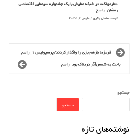
«مارمولک» در شبکه نمایش با یک جشنواره سینمایی اختصاصی
رمضان_راسخ
توسط
سامان باقری
/
مارس 2, 2025
قرمزها بازهم بازی را واگذار کردند/پرسپولیس ۱_راسخ
باخت به شمس‌آذر دردناک بود_راسخ
جستجو
جستجو
نوشته‌های تازه