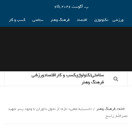
پ. آگوست 6th, 2026
ورزشی
تکنولوژی
اقتصاد
فرهنگ وهنر
سلامتی
کسب و کار
سلامتی
تکنولوژی
کسب و کار
اقتصاد
ورزشی
فرهنگ وهنر
خانه
فرهنگ وهنر
«حسینیه معلی» تازه؛ از تحول داوران تا وجود پسر شهید
نصرالله_راسخ