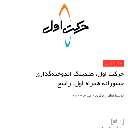
کسب و کار
حرکت اول، هلدینگ اندوخته‌گذاری
جسورانه همراه اول_راسخ
توسط
سامان باقری
/
می 3, 2025
[ad_1]