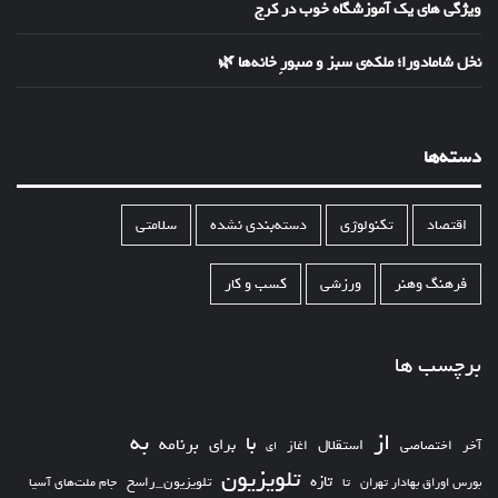
ویژگی های یک آموزشگاه خوب در کرج
نخل شامادورا؛ ملکه‌ی سبز و صبورِ خانه‌ها 🌿
دسته‌ها
اقتصاد
تکنولوژی
دسته‌بندی نشده
سلامتی
فرهنگ وهنر
ورزشی
کسب و کار
برچسب ها
از
به
با
برای
برنامه
استقلال
آخر
اختصاصی
اغاز
ای
تلویزیون
تازه
تلویزیون_راسخ
بورس اوراق بهادار تهران
تا
جام ملت‌های آسیا