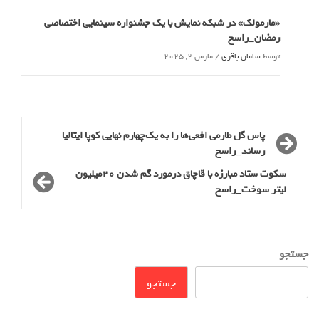
«مارمولک» در شبکه نمایش با یک جشنواره سینمایی اختصاصی
رمضان_راسخ
توسط
سامان باقری
/
مارس 2, 2025
پاس گل طارمی افعی‌ها را به یک‌چهارم نهایی کوپا ایتالیا
رساند_راسخ
سکوت ستاد مبارزه با قاچاق درمورد گم شدن 20میلیون
لیتر سوخت_راسخ
جستجو
جستجو