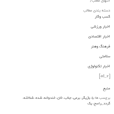
انتهای مطلب/
دسته بندی مطالب
کسب وکار
اخبار ورزشی
اخبار اقتصادی
فرهنگ وهنر
سلامتی
اخبار تکنولوژی
[ad_2]
منبع
برچسب ها:
با
،
بازیگر
،
برمی
،
جناب
،
خان
،
خندوانه
،
شده
،
شناخته
،
گردد_راسخ
،
یک