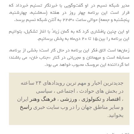
مدیر شبکه نسیم در او گفت‌وگویی با خبرنگار تسنیم خبرداد که
قرار است این برنامه چهار روز در هفته (سه‌شنبه، چهارشنبه،
پنجشنبه و جمعه) حوالی ساعت 22:30 به آنتن شبکه نسیم برسد.
او این چنین پافشاری کرد که به گمان زیادً با اغاز تشکیل، بتوانیم
این برنامه را بین 15 تا 20 دی‌ماه به پخش برسانیم.
زمان‌ها است اتاق فکر این برنامه در حال کار است؛ بخشی از برنامه،
مسابقه است و میهمانان و مجریانی در کنار «جناب خان» می باشند؛
اما گرداننده این عروسک محبوب خواهد می بود.
جدیدترین اخبار و مهم ترین رویدادهای ۲۴ ساعته
در بخش های حوادث ، اجتماعی ، سیاسی
،
اقتصاد
و
تکنولوژی
،
ورزشی
،
فرهنگ وهنر
ایران
و سایر مناطق جهان را در وب سایت خبری
راسخ
بخوانید.