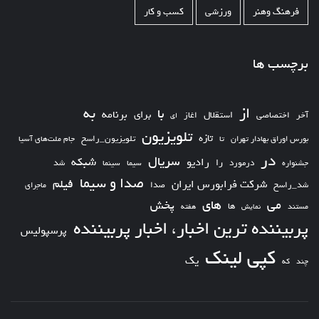
فرهنگ وهنر
ورزشی
کسب و کار
برچسب ها
از
به
با
برای
برنامه
استقلال
آخر
اختصاصی
اغاز
ای
تلویزیون
تازه
تلویزیون_راسخ
بورس اوراق بهادار تهران
تا
جام ملت‌های آسیا
در
سریال
شبکه
رادیو
را
درمورد
سیما
شد
جشنواره
سینما
صدا و سیما
فیلم
شرکت فرابورس ایران
شد_راسخ
صدا
ماجرای
های
می
پخش
ها
مستند
نمایش
هفته
پربیننده ترین اخبار، اخبار پربیننده
پرسپولیس
کپی لینک
یک
چند
که