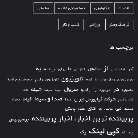
اقتصاد
تکنولوژی
دسته‌بندی نشده
سلامتی
فرهنگ وهنر
ورزشی
کسب و کار
برچسب ها
از
به
با
برای
برنامه
استقلال
آخر
اختصاصی
اغاز
ای
تلویزیون
تازه
تلویزیون_راسخ
بورس اوراق بهادار تهران
تا
جام ملت‌های آسیا
در
سریال
شبکه
رادیو
را
درمورد
سیما
شد
جشنواره
سینما
صدا و سیما
فیلم
شرکت فرابورس ایران
شد_راسخ
صدا
ماجرای
های
می
پخش
ها
مستند
نمایش
هفته
پربیننده ترین اخبار، اخبار پربیننده
پرسپولیس
کپی لینک
یک
چند
که