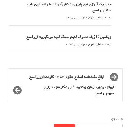
مدیریت آلرژی‌های پاییزی دانش‌آموزان با راه حلهای طب
سنتی_راسخ
توسط
سامان باقری
/
نوامبر 1, 2025
ویتامین C زیاد مصرف کنیم سنگ کلیه می گیریم؟_راسخ
توسط
سامان باقری
/
نوامبر 1, 2025
ابلاغ بخشنامه اصلاح حقوق1404 کارمندان_راسخ
ابهام درمورد زمان و نحوه اغاز به کار مجدد بازار
سهام_راسخ
جستجو