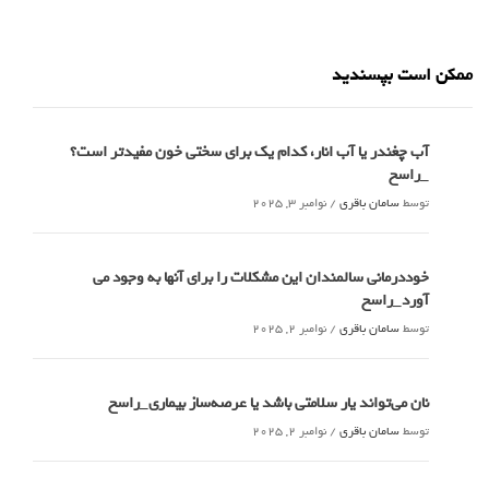
ممکن است بپسندید
آب چغندر یا آب انار، کدام‌ یک برای سختی خون مفیدتر است؟
_راسخ
توسط
سامان باقری
/
نوامبر 3, 2025
خوددرمانی سالمندان این مشکلات را برای آنها به وجود می
آورد_راسخ
توسط
سامان باقری
/
نوامبر 2, 2025
نان می‌تواند یار سلامتی باشد یا عرصه‌ساز بیماری_راسخ
توسط
سامان باقری
/
نوامبر 2, 2025