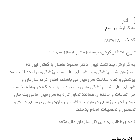
[ad_1]
به گزارش
راسخ
کد
خبر
: 283848
تاریخ انتشار کردن: جمعه 06 تير 1404 – 11:18
به گزارش بهداشت نیوز، دکتر محمود فاضل با گفتن این که
«سازمان نظام پزشکی» و «شورای عالی نظام پزشکی» برآمده از جامعه
پزشکی و نظام سلامت سرزمین می باشند، اظهار کرد: سازمان و
شورای عالی نظام پزشکی ماموریت خود می‌دانند که در وهله نخست
هر اتفاقات و حادثه‌ای همانند تجاوز تازه به سرزمین، ماموریت های
خود را در حوزه‌های درمان، بهداشت و روان‌درمانی برمبنای دانش،
تخصص و تحصیلات انجام بدهند.
نامه‌ای خطاب به دبیرکل سازمان ملل متحد
آخرین مطالب