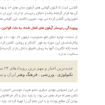
آن ها قرار گرفته باشد) امکان رجیستر ندارند. این د
تلویزیونی گفتن کرده می بود، تعیین تکلیف این گوشی های همراه نهایتا تا 10 ر
پیچیدگی رجیستر آیفون های فعال شده، به علت قوانین مبا
از س
وکارشناسان این حوزه به طور آشکار و روشن گفتن کردند
شده (که اکثریت آنها به روش قاچاق داخل بازار گردیده
سنخیت ندارد.
جدیدترین اخبار و مهم ترین رویدادهای ۲۴ ساعته در بخش های حوادث ، اجتماعی ، سیاسی ،
تکنولوژی
،
ورزشی
،
فرهنگ وهنر
ایران و س
در این خصوص مهدی عبقری عضو هییت موسس انجمن تلفن
تلفن همراه حرف های می بود، یا باید ساز و کار فراقانون
بودن آن مطلع بودند و با این علم آن را تهیه کردند بای