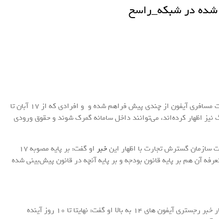
ل شده در شبکه_راسخ
به گزارش خبرنگار اقتصادی خبرگزاری تسنیم، امکان ثبت مسافری آیفون از چندی پیش فراهم شده و و افرادی که از 17 آبان‌ تا
یز اظهار کرده‌اند، می‌توانند داخل سامانه گمرک شوند و حقوق ورودی
ات سازمان گسترش تجارت با اظهار این
خبر
او گفت: بر پایه مصوبه 17
فه آن هم بر پایه قانون بودجه و بر پایه آنچه در قانون پیش‌بینی شده
اگرچه چندی سپس رئیس سازمان گسترش تجارت با اظهار خبر رجستری آیفون های 14 به بالا او گفت: نهایتا تا 10 روز‌ آینده