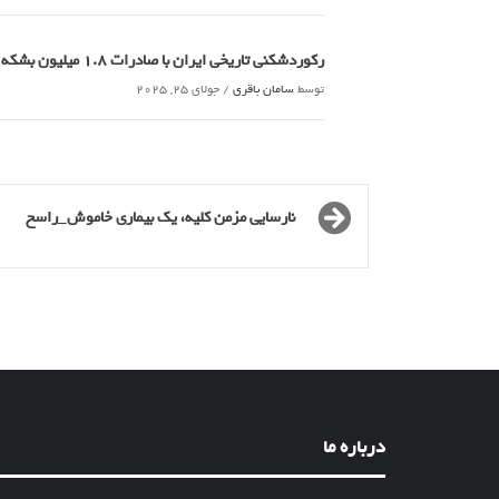
رکوردشکنی تاریخی ایران با صادرات 1.8 میلیون بشکه ای نفت خام_راسخ
توسط
سامان باقری
/
جولای 25, 2025
نارسایی مزمن کلیه، یک بیماری خاموش_راسخ
درباره ما