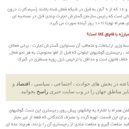
گفتنی است تا کنون گوشی های آیفون مدل های 14 و 15 و 16 که از 9 آبان به قبل در شبکه فعال شده باشند (سیم کارت درون
ر حالی است که رئیس سازمان گسترش تجارت چندی قبل در مصاحبه ای
وز آینده صورت می گیرد.
رزه با قاچاق کالا است؟
اعات اولیه اعلان لغو ممنوعیت ایفون 14-15-16 توسط وزیر ارتباطات و متعاقب آن مسئولین گسترش تجارت ، برخی فعالان
 ، رجیستری گوشیهای ایفونی که قبل از لغو ممنوعیت به هر نحو فعال
) خلاف قانون است و حداقل با ترخیص ذیل رویه مسافری در گمرک
اقتصاد
و
ایر مناطق جهان را در وب سایت خبری
راسخ
بخوانید.
 همراه با اشاره به چالشهای پیش روی رجیستری این دست گوشیهای
ی برای این قسمت تهیه گردد یا مصرف کنندگانی که قطعا از غیر مجاز
د قید منفعت گیری و منفعت مندی از رجیستری آن را بزنند. هرچند عده ای