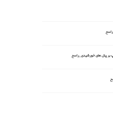
راسخ
امپ بر پنل های خورشیدی_راسخ