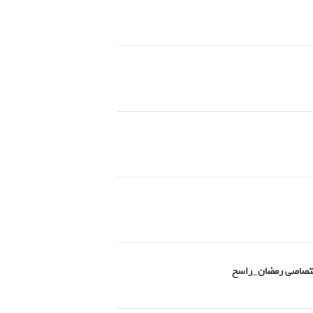
اختصاصی رمضان_راسخ