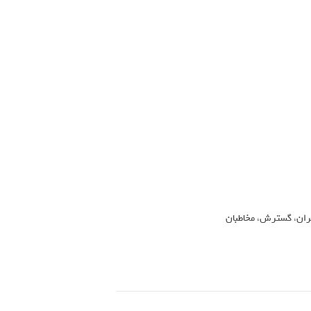
ران
،
گسترش
،
مخاطبان