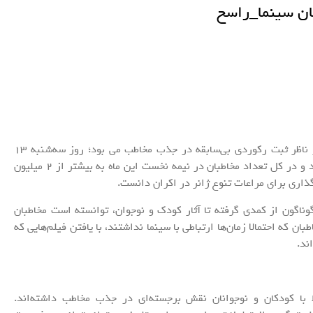
ان سینما_راسخ
به گزارش خبرنگار فرهنگی ، سینمای ایران در ماه آذر ناظر ثبت رکوردی بی‌سابقه در جذب مخاطب می بود؛ روز سه‌شنبه 13
آذرماه بیشتر از 316 هزار نفر به سالن‌های سینما رفتند و در کل تعداد مخاطبان در نیمه نخست این ماه به بیشتر از 2 میلیون
ذاری برای مراعات تنوع ژانر در اکران دانست.
گوناگون از کمدی گرفته تا آثار کودک و نوجوان، توانسته است مخاطبان
ان که احتمالا زمان‌ها ارتباطی با سینما نداشتند، با یافتن فیلم‌هایی که
ند.
بط با کودکان و نوجوانان نقش برجسته‌ای در جذب مخاطب داشته‌اند.