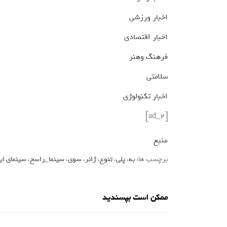
اخبار ورزشی
اخبار اقتصادی
فرهنگ وهنر
سلامتی
اخبار تکنولوژی
[ad_2]
منبع
برچسب ها:
به
،
پلی
،
تنوع
،
ژانر
،
سوی
،
سینما_راسخ
،
سینمای ای
ممکن است بپسندید