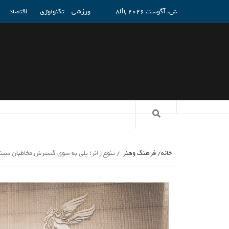
ش. آگوست 8th, 2026
ورزشی
تکنولوژی
اقتصاد
خانه
فرهنگ وهنر
تنوع ژانر؛ پلی به سوی گسترش مخاطبان سین