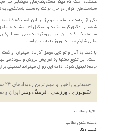
علتشده است که دیگر دسته‌بندی‌های سینمایی نیز مجا
سیاست‌های اکران در حال حرکت به سمت پاسخگویی به نی
یکی از پیامدهای مثبت تنوع ژانر این است که فیلمسازا
شناسایی دقیق گروه مقصد و تشکیل آثار مشابه با سلایق آ
سینما جذب کرد. این تحول رویکرد به معنی انعطاف‌پذیری ز
وقتی شلوغ همانند نوروز یا تابستان است.
با دقت به آمار و توانایی موفق آذرماه، می‌توان او گفت
است. این تنوع نه‌تنها به افزایش فروش و سوددهی فیلم‌
جامعه تبدیل شود. ادامه این روال می‌تواند تضمینی برای 
جدیدترین اخبار و مهم ترین رویدادهای ۲۴ ساعته در بخش های حوادث ، اجتماعی ، سیاسی ،
تکنولوژی
،
ورزشی
،
فرهنگ وهنر
ایران و س
انتهای مطلب/
دسته بندی مطالب
کسب وکار