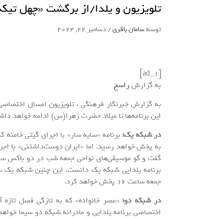
تلویزیون و یلدا/از برگشت «چهل تیکه
توسط
سامان باقری
/
دسامبر 22, 2024
[ad_1]
به گزارش
راسخ
به گزارش خبرنگار فرهنگی ، تلویزیون امسال اختصاصی ب
این برنامه‌ها تا میلاد حضرت زهرا(س) ادامه خواهد دا
در شبکه یک؛
برنامه «سایه سار» با اجرای گیتی خامنه 
به پخش خواهد رسید. اما «ایران دوست‌داشتنی» با اجرا
برنامه یلدایی شبکه یک دانست. این چنین شبکه یک سیم
جمعه ساعت 16 پخش خواهد کرد.
در شبکه دو؛
«عصر خانواده» که به تازگی فصل تازه آ
اختصاصی برنامه یلدایی و مادرانه شبکه دو سیما خواهد 