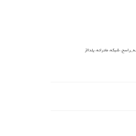
_راسخ
،
شبکه
،
مادرانه
،
یلدااز