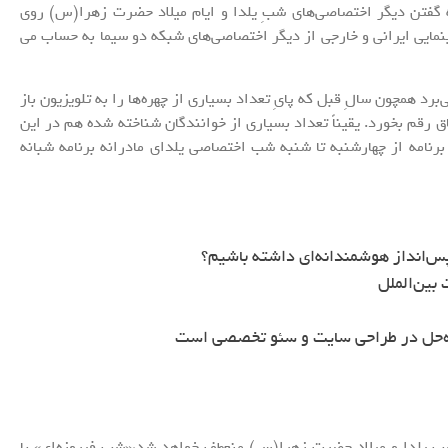
به گفتن دیگر اختصاصی‌های شبِ یلدا و ایام میلاد حضرت زهرا(س) روی
ینمایی ایرانی و خارجی از دیگر اختصاصی‌های شبکه دو سیما به حساب می
د همچون سالِ قبل که پایِ تعداد بسیاری از چهره‌ها را به تلویزیون باز
اق رقم بخورد. یقیناً تعداد بسیاری از خوانندگان شناخته شده هم در این
برنامه از چهارشنبه تا شنبه شب اختصاصی یلدای مادرانه برنامه شبانه
س‌انداز هوشمندانه‌ای داشته باشیم؟
بین‌الملل
ه‌حل در طراحی سایت و سئو تخصصی است
م شبِ یلدا و میلاد حضرت زهرا(س) منعطف خواهد شد،«شب فیروزه‌ای» با