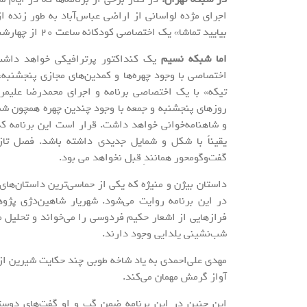
اجرای مژده لواسانی از اراضی عباس‌آباد به طور زنده از
بیایید تماشا» یک اختصاصی کودکانه ساعت 20 از چهارشنبه تا شنبه روی آنتن این شبکه تلویزیونی خواهد می بود.
اما شبکه نسیم
یک کنداکتور پرترافیکی خواهد داشت.
اختصاصی با وجود چهره‌ها و کمدین‌های مجازی پنجشنبه،
تیکه» با یک اختصاصی برنامه و اجرای محمدرضا علیمر
روزهای پنجشنبه و جمعه با وجود چندین چهره‌ همچون شمس
و شاهنامه‌خوانی خواهد داشت. قرار است این برنامه که
یقیناً با شکل و شمایل جدیدی داشته باشد. فصل تاز
گفت‌وگومحور همانندِ قبل نخواهد می بود.
داستان بیژن و منیژه که یکی از حماسی‌ترین داستان‌ها
در این برنامه روایت می‌شود. شهریار شاهین‌دژی پژو
فرازهایی از اشعار حکیم فردوسی را می‌خواند و تحلیل م
شب‌نشینی یلدایی وجود دارند.
مهدی علی‌احمدی به یاد شاخه طوبی چند حکایت شیرین از 
آواز گرمش مهمان می‌کند.
این چنین در این برنامه ضمن گپ و او گفت‌های دوستان