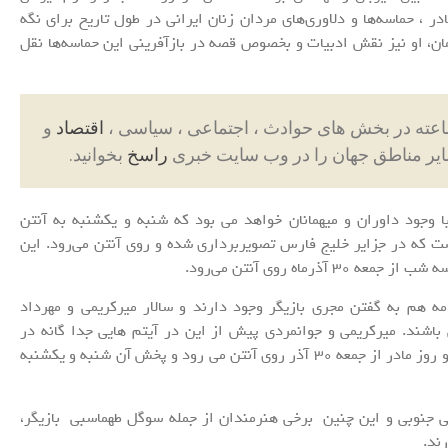
در ، حماسه‌ها و دلاوری‌های مردان زنان ایرانی در طول تاریخ برای نگه
ن، او نیز نقش ادبیات و بخصوص قصه در بازآفرینی این حماسه‌ها نقل
اقتصاد
و
ایر مناطق جهان را در وب سایت خبری
راسخ
بخوانید.
با وجود داوران و میهمانان خواهد می بود که شنبه و یکشنبه به آنتن
ت که در جزایر خلیج فارس تصویربرداری شده و روی آنتن می‌رود. این
ماه روی آنتن می‌رود.
مه هم به گفتن مجری بازیگر وجود دارند و سالار میرکریمی و مهرداد
اشند. میرکریمی و جوانمردی پیش از این در آیتم هایی جدا گانه در
برنامه وجود داشتند. «طنزیم» با تدارک برای شب یلدا و روز مادر از جمعه 30 آذر روی آنتن می رود و پخش آن شنبه و یکشنبه
ی جنوبی و این چنین برخی هنرمندان از جمله سوگل طهماسبی بازیگر،
ند.