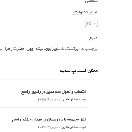
سلامتی
اخبار تکنولوژی
[ad_2]
منبع
برچسب ها:
برگشت
،
تا
،
تلویزیون
،
تیکه
،
چهل
،
حضرت زهرا
،
سه
ممکن است بپسندید
انتصاب و تحول سه مدیر در رادیو_راسخ
توسط
سامان باقری
/
مارس 3, 2025
اغاز «جبهه» با ماه رمضان در میدان جنگ_راسخ
توسط
سامان باقری
/
مارس 3, 2025