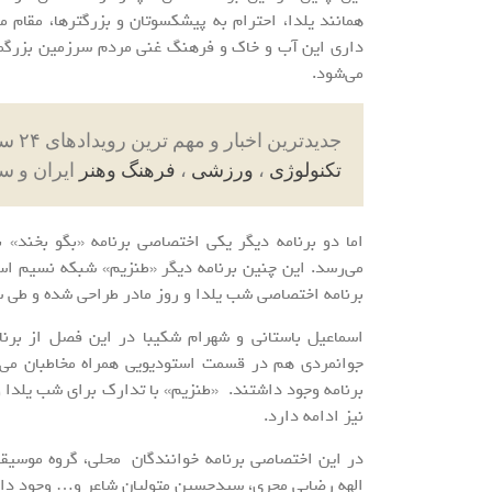
همانند یلدا، احترام به پیشکسوتان و بزرگترها، مقام ما
داری این آب و خاک و فرهنگ غنی مردم سرزمین بزرگما
می‌شود.
جدیدترین اخبار و مهم ترین رویدادهای ۲۴ ساعته در بخش های حوادث ، اجتماعی ، سیاسی ،
تکنولوژی
،
ورزشی
،
فرهنگ وهنر
ایران و س
اما دو برنامه دیگر یکی اختصاصی برنامه «بگو بخند» 
می‌رسد. این چنین برنامه دیگر «طنزیم» شبکه نسیم اس
برنامه اختصاصی شب یلدا و روز مادر طراحی شده و طی سه شب از جمعه 30 آذر
اسماعیل باستانی و شهرام شکیبا در این فصل از برنا
جوانمردی هم در قسمت استودیویی همراه مخاطبان می ب
نیز ادامه دارد.
در این اختصاصی برنامه خوانندگان محلی، گروه موسیق
الهه رضایی مجری، سیدحسین متولیان شاعر و… وجود دار