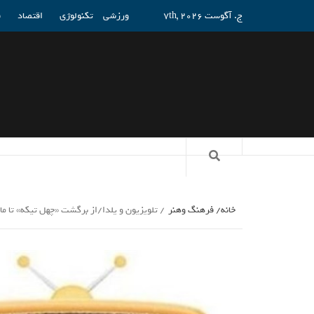
ج. آگوست 7th, 2026
ورزشی
تکنولوژی
اقتصاد
ف
خانه
فرهنگ وهنر
تلویزیون و یلدا/از برگشت «چهل تیکه» تا م