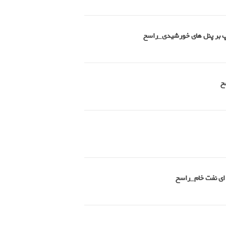
امپ بر پنل های خورشیدی_راسخ