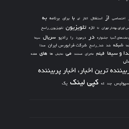
از
به
با
برای
برنامه
استقلال
اختصاصی
اغاز
ای
تلویزیون
تازه
تلویزیون_راسخ
س اوراق بهادار تهران
تا
در
سریال
رادیو
را
درمورد
سیما
 ملت‌های آسیا
جشنواره
شبکه
شرکت فرابورس ایران
شد_راسخ
شد
صدا
ما
ا و سیما
های
می
فیلم
ها
ماجرای
مستند
نمایش
هفته
ش
بیننده ترین اخبار، اخبار پربیننده
کپی لینک
یک
سپولیس
چند
که