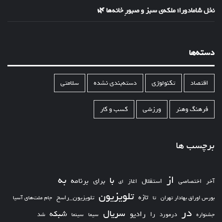
نخل شامادورا؛ ملکه‌ی سبز و صبورِ خانه‌ها 🌿
دسته‌ها
اقتصاد
تکنولوژی
دسته‌بندی نشده
سلامتی
فرهنگ وهنر
ورزشی
کسب و کار
برچسب ها
از
به
با
برای
برنامه
استقلال
آخر
اختصاصی
اغاز
ای
تلویزیون
تازه
تلویزیون_راسخ
بورس اوراق بهادار تهران
تا
جام ملت‌های آسیا
در
سریال
شبکه
رادیو
را
درمورد
سیما
شد
جشنواره
سینما