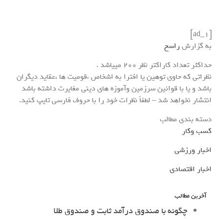
[ad_1]
به گزارش
راسخ
حداکثر تعداد کاراکتر نظر 200 ميياشد .
نظراتی که حاوی توهین یا افترا به اشخاص ،قومیت ها ،عقاید دیگران
باشد و یا با قوانین سرزمین وآموزه های دینی مغایرت داشته باشد
انتشار نخواهد شد – لطفاً نظرات خود را با حروف فارسی تایپ کنید.
دسته بندی مطالب
کسب وکار
اخبار ورزشی
اخبار اقتصادی
آخرین مطالب
چگونه با صندوق درآمد ثابت و صندوق طلا