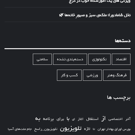
ویژگی های یک آموزشگاه خوب در کرج
نخل شامادورا؛ ملکه‌ی سبز و صبورِ خانه‌ها 🌿
دسته‌ها
اقتصاد
تکنولوژی
دسته‌بندی نشده
سلامتی
فرهنگ وهنر
ورزشی
کسب و کار
برچسب ها
از
به
با
برای
برنامه
استقلال
آخر
اختصاصی
اغاز
ای
تلویزیون
تازه
تلویزیون_راسخ
بورس اوراق بهادار تهران
تا
جام ملت‌های آسیا