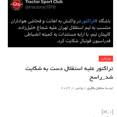
ورزشی
تراکتور علیه استقلال دست به شکایت
شد_راسخ
توسط
سامان باقری
/
نوامبر 1, 2024
[ad_1]