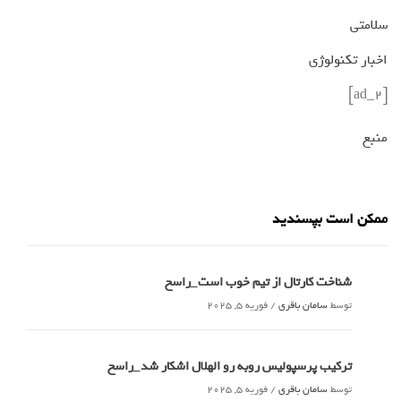
سلامتی
اخبار تکنولوژی
[ad_2]
منبع
ممکن است بپسندید
شناخت کارتال از تیم خوب است_راسخ
توسط
سامان باقری
/
فوریه 5, 2025
ترکیب پرسپولیس روبه رو الهلال اشکار شد_راسخ
توسط
سامان باقری
/
فوریه 5, 2025